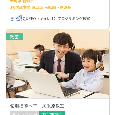
新潟県 新潟市
JR信越本線(直江津～新潟)・新潟駅
QUREO（キュレオ）プログラミング教室
教室
個別指導ベアーズ米原教室
オンライン不可
無料体験あり