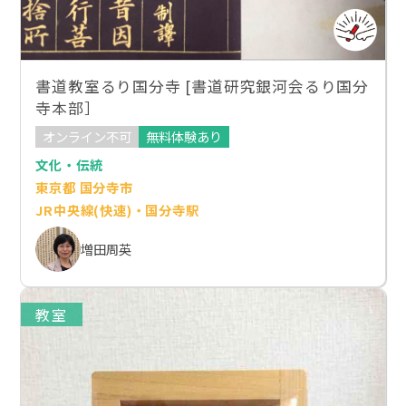
書道教室るり国分寺 [書道研究銀河会るり国分
寺本部］
オンライン不可
無料体験あり
文化・伝統
東京都 国分寺市
JR中央線(快速)・国分寺駅
増田周英
教室