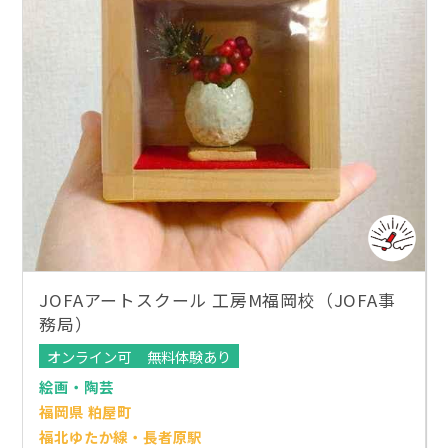
JOFAアートスクール 工房M福岡校（JOFA事
務局）
オンライン可
無料体験あり
絵画・陶芸
福岡県 粕屋町
福北ゆたか線・長者原駅