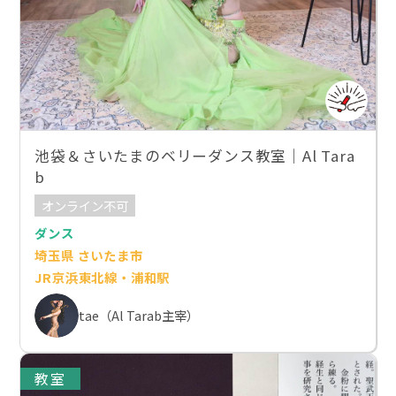
池袋＆さいたまのベリーダンス教室｜Al Tara
b
オンライン不可
ダンス
埼玉県 さいたま市
JR京浜東北線・浦和駅
tae（Al Tarab主宰）
教室