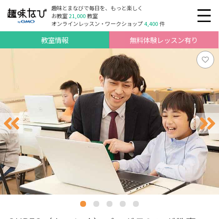
趣味とまなびで毎日を、もっと楽しく
お教室
21,000
教室
オンラインレッスン・ワークショップ
4,400
件
教室情報
無料体験レッスン有り