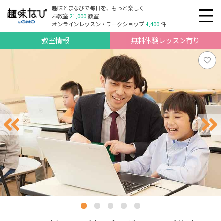
趣味とまなびで毎日を、もっと楽しく
お教室
21,000
教室
オンラインレッスン・ワークショップ
4,400
件
教室情報
無料体験レッスン有り