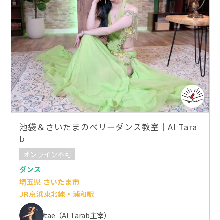
池袋＆さいたまのベリーダンス教室｜Al Tara
b
オンライン不可
ダンス
埼玉県 さいたま市
JR京浜東北線・浦和駅
tae（Al Tarab主宰）