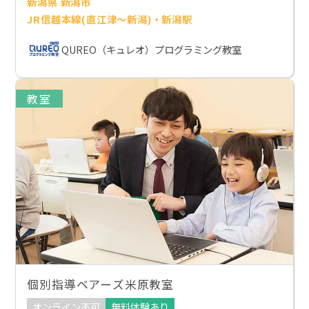
新潟県 新潟市
JR信越本線(直江津～新潟)・新潟駅
QUREO（キュレオ）プログラミング教室
教室
個別指導ベアーズ米原教室
オンライン不可
無料体験あり