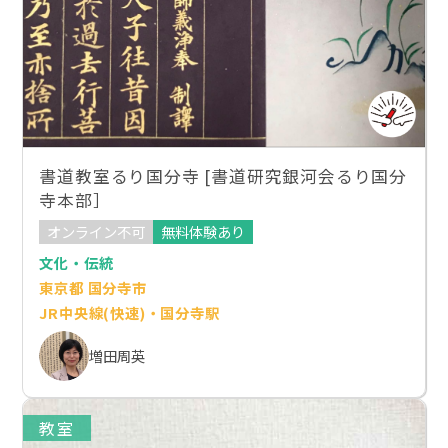
書道教室るり国分寺 [書道研究銀河会るり国分
寺本部］
オンライン不可
無料体験あり
文化・伝統
東京都 国分寺市
JR中央線(快速)・国分寺駅
増田周英
教室