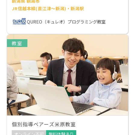
新潟県 新潟市
JR信越本線(直江津～新潟)・新潟駅
QUREO（キュレオ）プログラミング教室
教室
個別指導ベアーズ米原教室
オンライン不可
無料体験あり