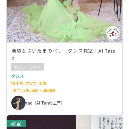
池袋＆さいたまのベリーダンス教室｜Al Tara
b
オンライン不可
ダンス
埼玉県 さいたま市
JR京浜東北線・浦和駅
tae（Al Tarab主宰）
教室