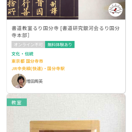
書道教室るり国分寺 [書道研究銀河会るり国分
寺本部］
オンライン不可
無料体験あり
文化・伝統
東京都 国分寺市
JR中央線(快速)・国分寺駅
増田周英
教室