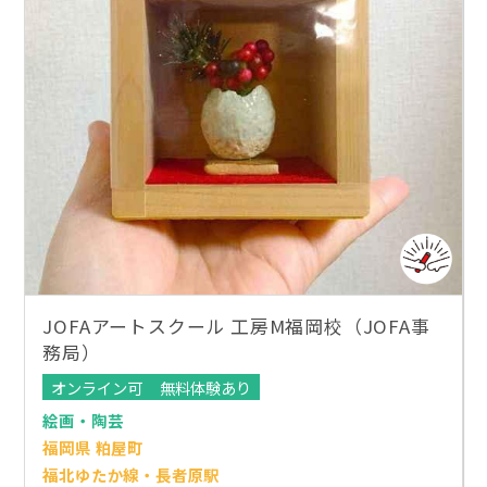
JOFAアートスクール 工房M福岡校（JOFA事
務局）
オンライン可
無料体験あり
絵画・陶芸
福岡県 粕屋町
福北ゆたか線・長者原駅