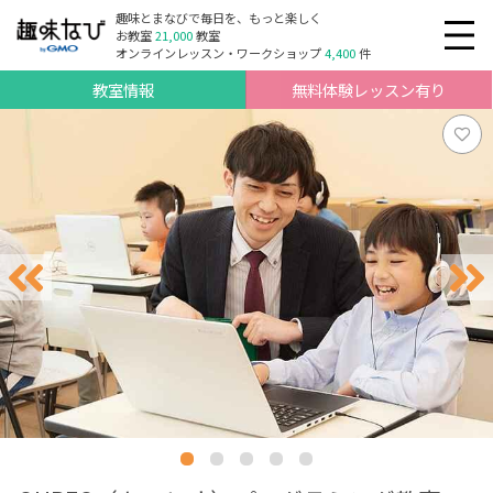
趣味とまなびで毎日を、もっと楽しく
お教室
21,000
教室
オンラインレッスン・ワークショップ
4,400
件
教室情報
無料体験レッスン有り