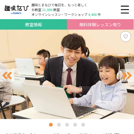
趣味とまなびで毎日を、もっと楽しく
お教室
21,000
教室
オンラインレッスン・ワークショップ
4,400
件
教室情報
無料体験レッスン有り