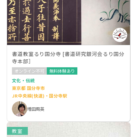
書道教室るり国分寺 [書道研究銀河会るり国分
寺本部］
オンライン不可
無料体験あり
文化・伝統
東京都 国分寺市
JR中央線(快速)・国分寺駅
増田周英
教室