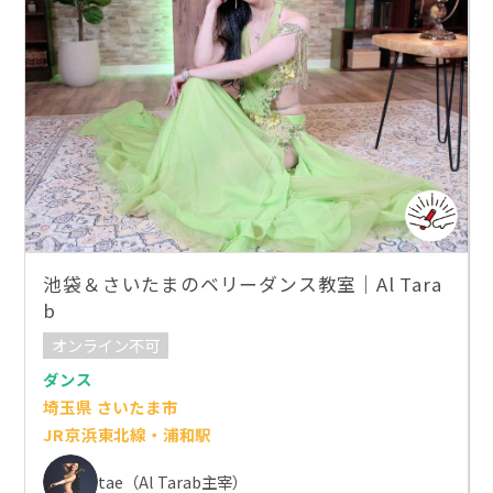
池袋＆さいたまのベリーダンス教室｜Al Tara
b
オンライン不可
ダンス
埼玉県 さいたま市
JR京浜東北線・浦和駅
tae（Al Tarab主宰）