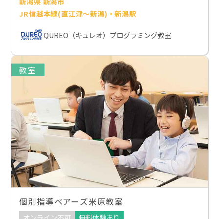
新潟県 新潟市
JR信越本線(直江津～新潟)・新潟駅
QUREO（キュレオ）プログラミング教室
教室
個別指導ベアーズ米原教室
オンライン不可
無料体験あり