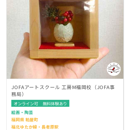
JOFAアートスクール 工房M福岡校（JOFA事
務局）
オンライン可
無料体験あり
絵画・陶芸
福岡県 粕屋町
福北ゆたか線・長者原駅