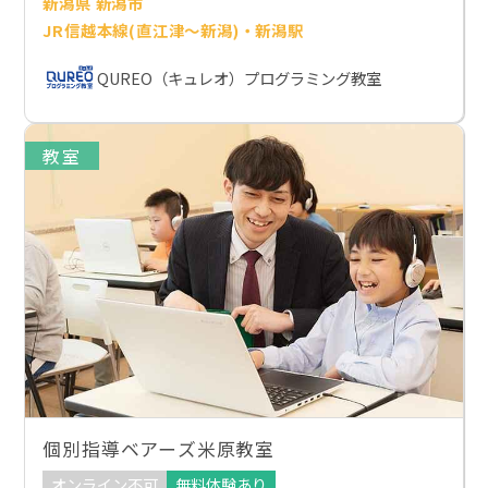
新潟県 新潟市
JR信越本線(直江津～新潟)・新潟駅
QUREO（キュレオ）プログラミング教室
教室
個別指導ベアーズ米原教室
オンライン不可
無料体験あり