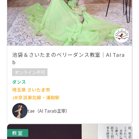
池袋＆さいたまのベリーダンス教室｜Al Tara
b
オンライン不可
ダンス
埼玉県 さいたま市
JR京浜東北線・浦和駅
tae（Al Tarab主宰）
教室