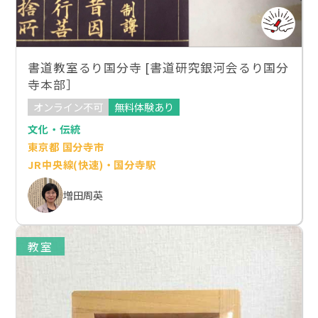
書道教室るり国分寺 [書道研究銀河会るり国分
寺本部］
オンライン不可
無料体験あり
文化・伝統
東京都 国分寺市
JR中央線(快速)・国分寺駅
増田周英
教室