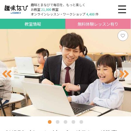
趣味とまなびで毎日を、もっと楽しく
お教室
21,000
教室
オンラインレッスン・ワークショップ
4,400
件
教室情報
無料体験レッスン有り