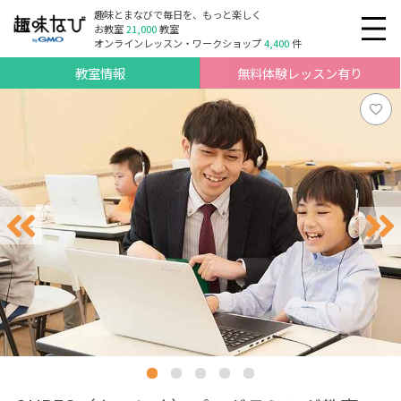
趣味とまなびで毎日を、もっと楽しく
お教室
21,000
教室
オンラインレッスン・ワークショップ
4,400
件
教室情報
無料体験レッスン有り