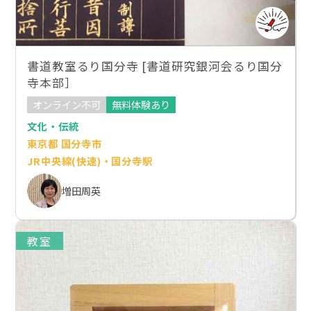
書道教室るり国分寺 [書道研究銀河会るり国分
寺本部］
オンライン不可
無料体験あり
文化・伝統
東京都 国分寺市
JR中央線(快速)・国分寺駅
増田周英
教室