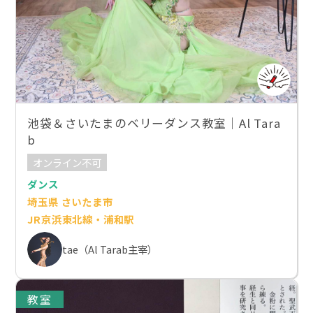
池袋＆さいたまのベリーダンス教室｜Al Tara
b
オンライン不可
ダンス
埼玉県 さいたま市
JR京浜東北線・浦和駅
tae（Al Tarab主宰）
教室