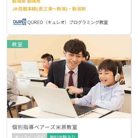
新潟県 新潟市
JR信越本線(直江津～新潟)・新潟駅
QUREO（キュレオ）プログラミング教室
教室
個別指導ベアーズ米原教室
オンライン不可
無料体験あり