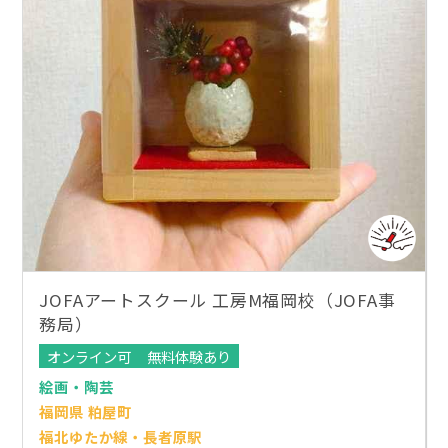
JOFAアートスクール 工房M福岡校（JOFA事
務局）
オンライン可
無料体験あり
絵画・陶芸
福岡県 粕屋町
福北ゆたか線・長者原駅