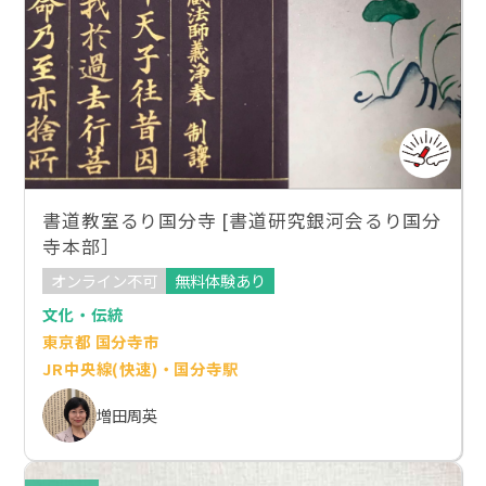
書道教室るり国分寺 [書道研究銀河会るり国分
寺本部］
オンライン不可
無料体験あり
文化・伝統
東京都 国分寺市
JR中央線(快速)・国分寺駅
増田周英