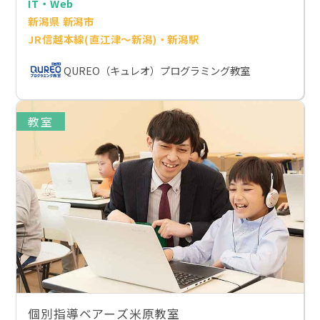
IT・Web
新潟県 新潟市
JR信越本線(直江津～新潟)・新潟駅
QUREO（キュレオ）プログラミング教室
教室
個別指導ベアーズ米原教室