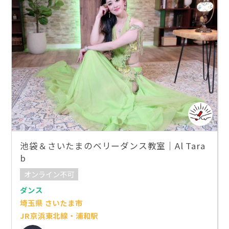
池袋＆さいたまのベリーダンス教室｜Al Tara
b
オンライン不可
ダンス
埼玉県 さいたま市
JR京浜東北線・浦和駅