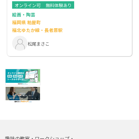
オンライン可
無料体験あり
絵画・陶芸
福岡県 粕屋町
福北ゆたか線・長者原駅
松尾まさこ
趣味の教室・ワークショップ・