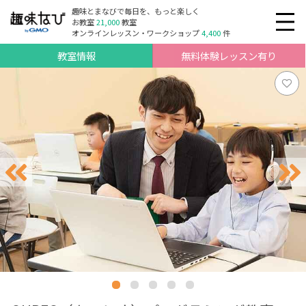
趣味とまなびで毎日を、もっと楽しく
お教室
21,000
教室
オンラインレッスン・ワークショップ
4,400
件
教室情報
無料体験レッスン有り