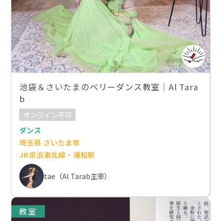
池袋＆さいたまのベリーダンス教室｜Al Tara
b
オンライン不可
ダンス
埼玉県 さいたま市
JR京浜東北線・浦和駅
tae（Al Tarab主宰）
教室