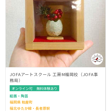
JOFAアートスクール 工房M福岡校（JOFA事
務局）
オンライン可
無料体験あり
絵画・陶芸
福岡県 粕屋町
福北ゆたか線・長者原駅