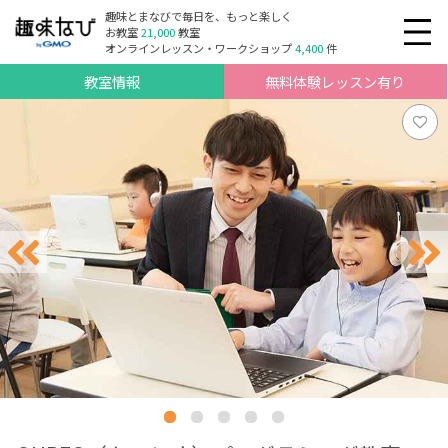
趣味とまなびで毎日を、もっと楽しく
お教室
21,000
教室
オンラインレッスン・ワークショップ
4,400
件
教室情報
無料体験レッスン有り