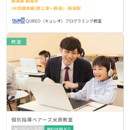
新潟県 新潟市
JR信越本線(直江津～新潟)・新潟駅
QUREO（キュレオ）プログラミング教室
教室
個別指導ベアーズ米原教室
オンライン不可
無料体験あり