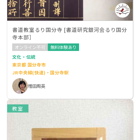
書道教室るり国分寺 [書道研究銀河会るり国分
寺本部］
オンライン不可
無料体験あり
文化・伝統
東京都 国分寺市
JR中央線(快速)・国分寺駅
増田周英
教室