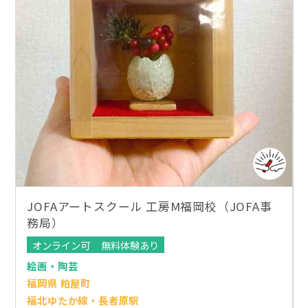
JOFAアートスクール 工房M福岡校（JOFA事
務局）
オンライン可
無料体験あり
絵画・陶芸
福岡県 粕屋町
福北ゆたか線・長者原駅