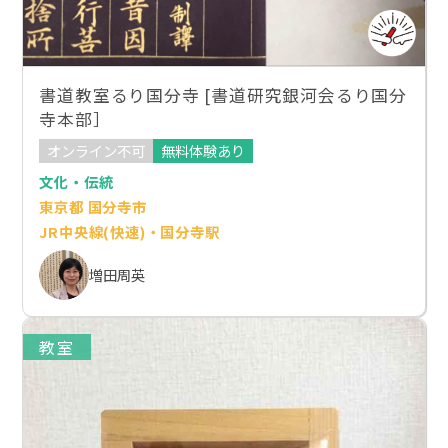
書道教室るり国分寺 [書道研究銀河会るり国分
寺本部］
オンライン不可
無料体験あり
文化・伝統
東京都 国分寺市
JR中央線(快速)・国分寺駅
増田周英
教室