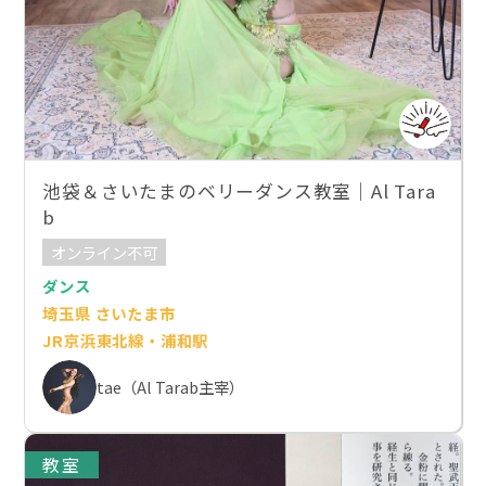
池袋＆さいたまのベリーダンス教室｜Al Tara
b
オンライン不可
ダンス
埼玉県 さいたま市
JR京浜東北線・浦和駅
tae（Al Tarab主宰）
教室