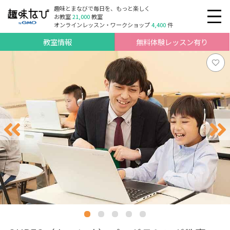
趣味とまなびで毎日を、もっと楽しく
お教室
21,000
教室
オンラインレッスン・ワークショップ
4,400
件
教室情報
無料体験レッスン有り