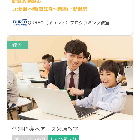
新潟県 新潟市
JR信越本線(直江津～新潟)・新潟駅
QUREO（キュレオ）プログラミング教室
教室
個別指導ベアーズ米原教室
オンライン不可
無料体験あり