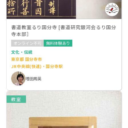
書道教室るり国分寺 [書道研究銀河会るり国分
寺本部］
オンライン不可
無料体験あり
文化・伝統
東京都 国分寺市
JR中央線(快速)・国分寺駅
増田周英
教室