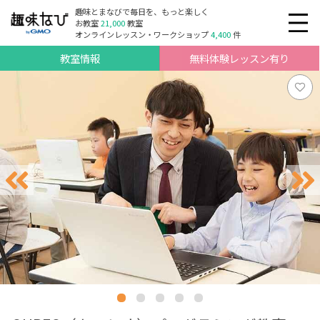
趣味とまなびで毎日を、もっと楽しく
お教室
21,000
教室
オンラインレッスン・ワークショップ
4,400
件
教室情報
無料体験レッスン有り