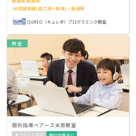
新潟県 新潟市
JR信越本線(直江津～新潟)・新潟駅
QUREO（キュレオ）プログラミング教室
教室
個別指導ベアーズ米原教室
オンライン不可
無料体験あり