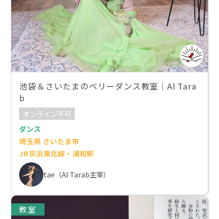
池袋＆さいたまのベリーダンス教室｜Al Tara
b
オンライン不可
ダンス
埼玉県 さいたま市
JR京浜東北線・浦和駅
tae（Al Tarab主宰）
教室