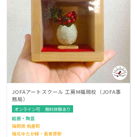
JOFAアートスクール 工房M福岡校（JOFA事
務局）
オンライン可
無料体験あり
絵画・陶芸
福岡県 粕屋町
福北ゆたか線・長者原駅