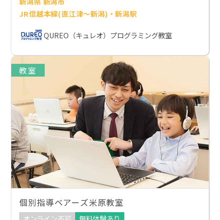
新潟県 新潟市
JR信越本線(直江津～新潟)・新潟駅
QUREO（キュレオ）プログラミング教室
教室
個別指導ベアーズ米原教室
オンライン不可
無料体験あり