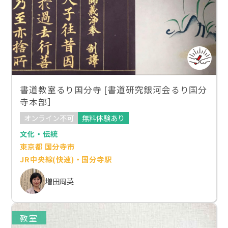
書道教室るり国分寺 [書道研究銀河会るり国分
寺本部］
オンライン不可
無料体験あり
文化・伝統
東京都 国分寺市
JR中央線(快速)・国分寺駅
増田周英
教室