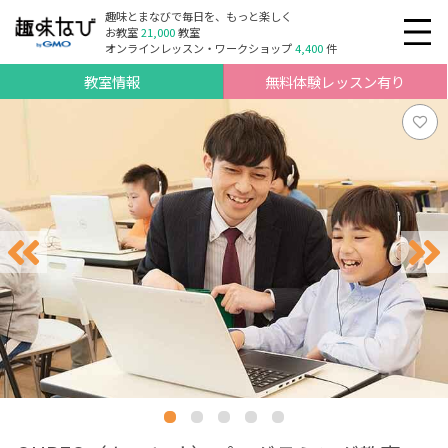
趣味とまなびで毎日を、もっと楽しく
お教室
21,000
教室
オンラインレッスン・ワークショップ
4,400
件
教室情報
無料体験レッスン有り