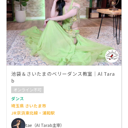
池袋＆さいたまのベリーダンス教室｜Al Tara
b
オンライン不可
ダンス
埼玉県 さいたま市
JR京浜東北線・浦和駅
tae（Al Tarab主宰）