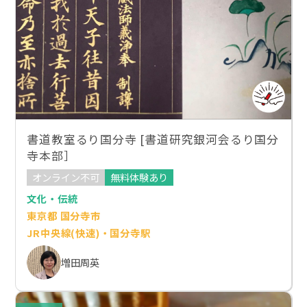
書道教室るり国分寺 [書道研究銀河会るり国分
寺本部］
オンライン不可
無料体験あり
文化・伝統
東京都 国分寺市
JR中央線(快速)・国分寺駅
増田周英