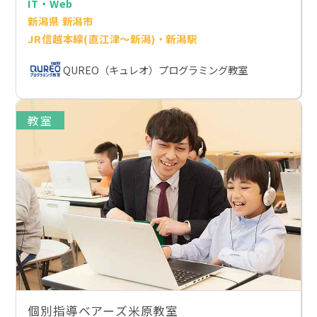
IT・Web
新潟県 新潟市
JR信越本線(直江津～新潟)・新潟駅
QUREO（キュレオ）プログラミング教室
教室
個別指導ベアーズ米原教室