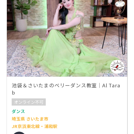
池袋＆さいたまのベリーダンス教室｜Al Tara
b
オンライン不可
ダンス
埼玉県 さいたま市
JR京浜東北線・浦和駅