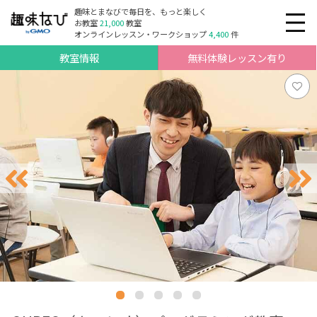
趣味とまなびで毎日を、もっと楽しく
お教室
21,000
教室
オンラインレッスン・ワークショップ
4,400
件
教室情報
無料体験レッスン有り