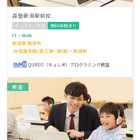
森塾新潟駅前校
オンライン不可
無料体験あり
IT・Web
新潟県 新潟市
JR信越本線(直江津～新潟)・新潟駅
QUREO（キュレオ）プログラミング教室
教室