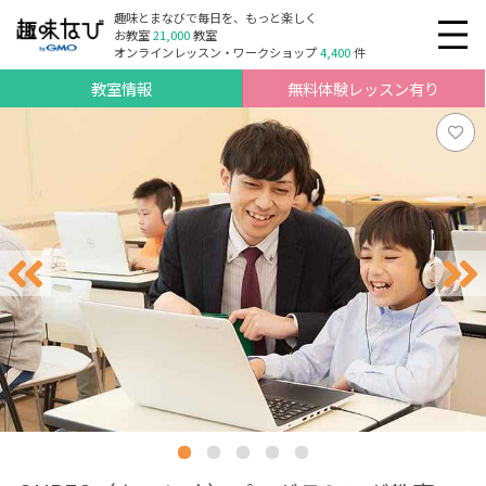
趣味とまなびで毎日を、もっと楽しく
お教室
21,000
教室
オンラインレッスン・ワークショップ
4,400
件
教室情報
無料体験レッスン有り