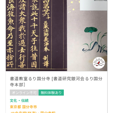
書道教室るり国分寺 [書道研究銀河会るり国分
寺本部］
オンライン不可
無料体験あり
文化・伝統
東京都 国分寺市
JR中央線(快速)・国分寺駅