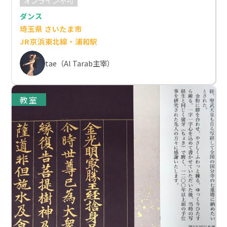
オンライン不可
ダンス
埼玉県 さいたま市
JR京浜東北線・浦和駅
tae（Al Tarab主宰）
教室