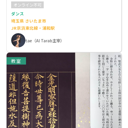
オンライン不可
ダンス
埼玉県 さいたま市
JR京浜東北線・浦和駅
tae（Al Tarab主宰）
教室