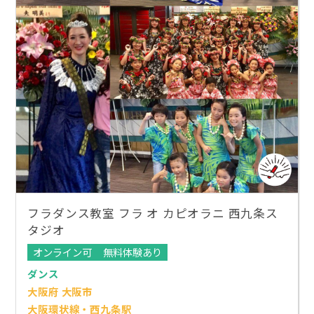
フラダンス教室 フラ オ カピオラニ 西九条ス
タジオ
オンライン可
無料体験あり
ダンス
大阪府 大阪市
大阪環状線・西九条駅