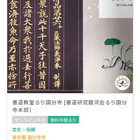
書道教室るり国分寺 [書道研究銀河会るり国分
寺本部］
オンライン不可
無料体験あり
文化・伝統
東京都 国分寺市