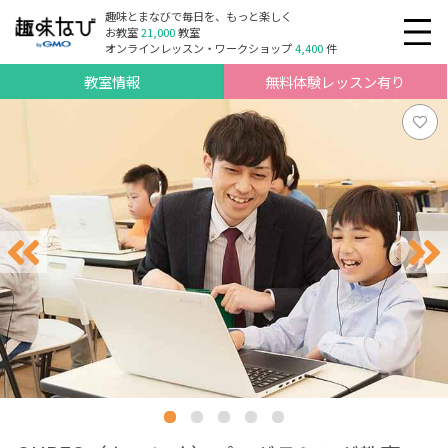
趣味とまなびで毎日を、もっと楽しく
お教室
21,000
教室
オンラインレッスン・ワークショップ
4,400
件
教室情報
無料体験レッスン有り