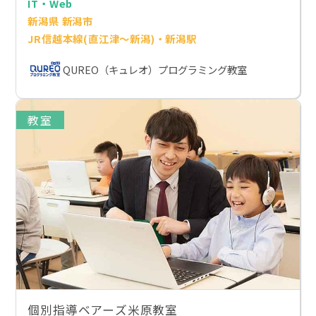
IT・Web
新潟県 新潟市
JR信越本線(直江津～新潟)・新潟駅
QUREO（キュレオ）プログラミング教室
教室
個別指導ベアーズ米原教室