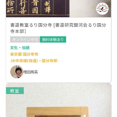
書道教室るり国分寺 [書道研究銀河会るり国分
寺本部］
オンライン不可
無料体験あり
文化・伝統
東京都 国分寺市
JR中央線(快速)・国分寺駅
増田周英
教室