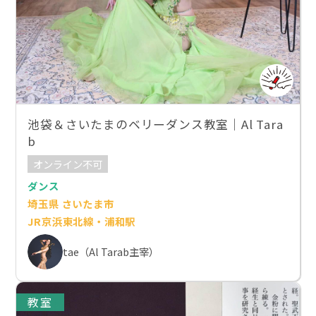
池袋＆さいたまのベリーダンス教室｜Al Tara
b
オンライン不可
ダンス
埼玉県 さいたま市
JR京浜東北線・浦和駅
tae（Al Tarab主宰）
教室