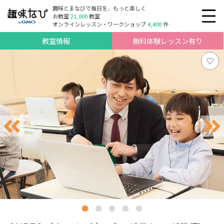
趣味とまなびで毎日を、もっと楽しく
お教室
21,000
教室
オンラインレッスン・ワークショップ
4,400
件
教室情報
無料体験レッスン有り