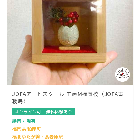
JOFAアートスクール 工房M福岡校（JOFA事
務局）
オンライン可
無料体験あり
絵画・陶芸
福岡県 粕屋町
福北ゆたか線・長者原駅