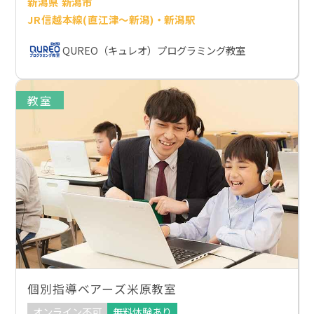
新潟県 新潟市
JR信越本線(直江津～新潟)・新潟駅
QUREO（キュレオ）プログラミング教室
教室
個別指導ベアーズ米原教室
オンライン不可
無料体験あり