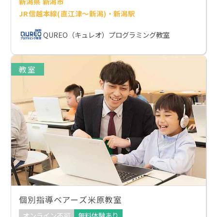
新潟県 新潟市
JR信越本線(直江津～新潟)・新潟駅
QUREO（キュレオ）プログラミング教室
教室
個別指導ベアーズ米原教室
オンライン不可
無料体験あり