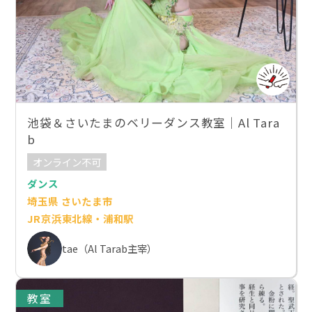
池袋＆さいたまのベリーダンス教室｜Al Tara
b
オンライン不可
ダンス
埼玉県 さいたま市
JR京浜東北線・浦和駅
tae（Al Tarab主宰）
教室