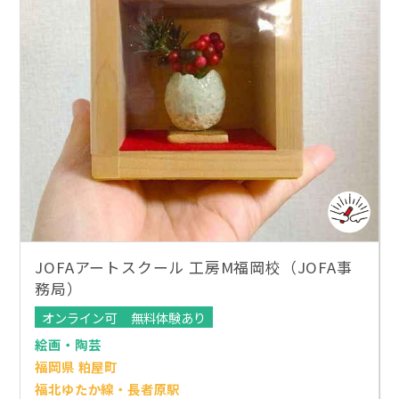
JOFAアートスクール 工房M福岡校（JOFA事
務局）
オンライン可
無料体験あり
絵画・陶芸
福岡県 粕屋町
福北ゆたか線・長者原駅