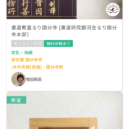
書道教室るり国分寺 [書道研究銀河会るり国分
寺本部］
オンライン不可
無料体験あり
文化・伝統
東京都 国分寺市
JR中央線(快速)・国分寺駅
増田周英
教室