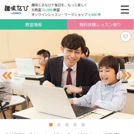
趣味とまなびで毎日を、もっと楽しく
お教室
21,000
教室
オンラインレッスン・ワークショップ
4,400
件
教室情報
無料体験レッスン有り