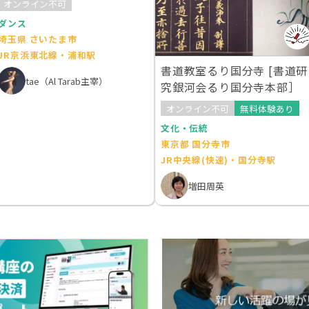
オンライン不可
ダンス
埼玉県 さいたま市
JR京浜東北線・浦和駅
書道教室るり国分寺 [書道研
tae（Al Tarab主宰）
究銀河会るり国分寺本部］
オンライン不可
無料体験あり
文化・伝統
東京都 国分寺市
JR中央線(快速)・国分寺駅
増田周英