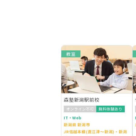
教室
森塾新潟駅前校
オンライン不可
無料体験あり
IT・Web
新潟県 新潟市
JR信越本線(直江津～新潟)・新潟