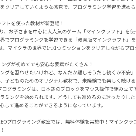
をクリアしていくような感覚で、プログラミング学習を進めら
ラフトを使った教材が新登場！
月より、お子さまを中心に大人気のゲーム「マインクラフト」を
界でプログラミングを学習できる「教育版マインクラフト」を
は、マイクラの世界で1つ1つミッションをクリアしながらプ
ミングが初めてでも安心な要素がたくさん！
ングを習わせたいけれど、なんだか難しそうだし続くか不安」
、子どものためのオリジナル教材で、未経験でも楽しく続ける
のプログラミングは、日本語のブロックをマウス操作で組み立
ラミングを始められます。どうしても進めるのに迷ったりした
心して進めることができるようになっています。
REOプログラミング教室では、無料体験を実施中！マインク
！