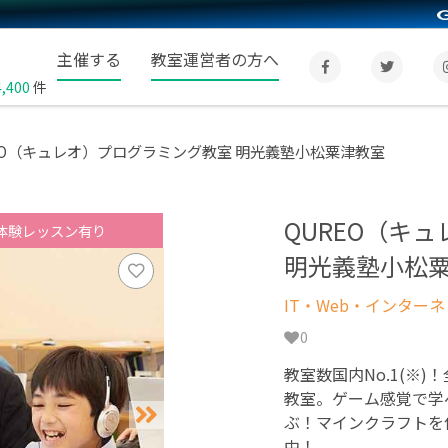
主催する
教室運営者の方へ
4,400
件
EO（キュレオ）プログラミング教室 明光義塾小松粟津教室
QUREO（キ
体験レッスン有り
明光義塾小松
IT・Web・インター
0
教室数国内No.1(※)
教室。ゲーム感覚で学
ぶ！マインクラフトを
中！