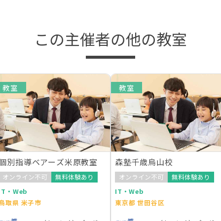
この主催者の他の教室
教室
教室
個別指導ベアーズ米原教室
森塾千歳烏山校
オンライン不可
無料体験あり
オンライン不可
無料体験あり
IT・Web
IT・Web
鳥取県 米子市
東京都 世田谷区