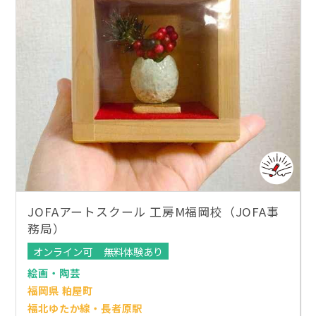
JOFAアートスクール 工房M福岡校（JOFA事
務局）
オンライン可
無料体験あり
絵画・陶芸
福岡県 粕屋町
福北ゆたか線・長者原駅