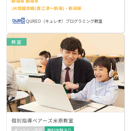
新潟県 新潟市
JR信越本線(直江津～新潟)・新潟駅
QUREO（キュレオ）プログラミング教室
教室
個別指導ベアーズ米原教室
オンライン不可
無料体験あり