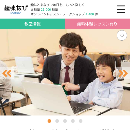
趣味とまなびで毎日を、もっと楽しく
お教室
21,000
教室
オンラインレッスン・ワークショップ
4,400
件
教室情報
無料体験レッスン有り