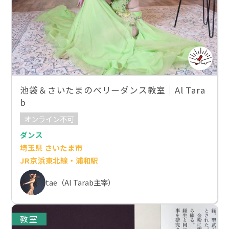
池袋＆さいたまのベリーダンス教室｜Al Tara
b
オンライン不可
ダンス
埼玉県 さいたま市
JR京浜東北線・浦和駅
tae（Al Tarab主宰）
教室