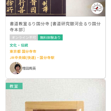
書道教室るり国分寺 [書道研究銀河会るり国分
寺本部］
オンライン不可
無料体験あり
文化・伝統
東京都 国分寺市
JR中央線(快速)・国分寺駅
増田周英
教室