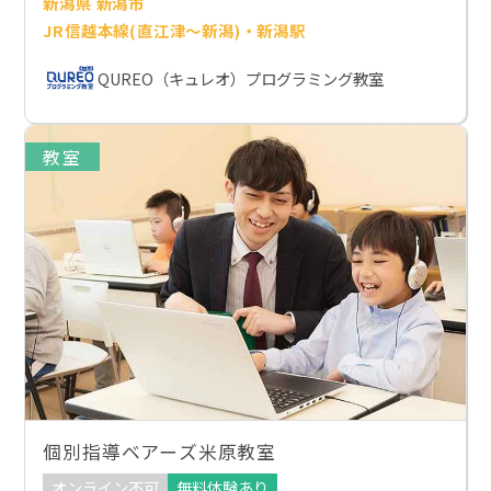
新潟県 新潟市
JR信越本線(直江津～新潟)・新潟駅
QUREO（キュレオ）プログラミング教室
教室
個別指導ベアーズ米原教室
オンライン不可
無料体験あり