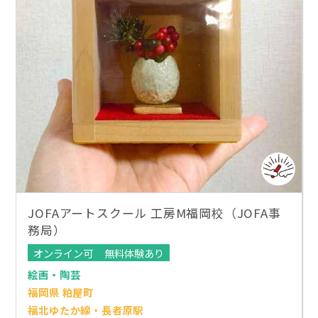
JOFAアートスクール 工房M福岡校（JOFA事
務局）
オンライン可
無料体験あり
絵画・陶芸
福岡県 粕屋町
福北ゆたか線・長者原駅