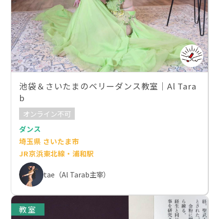
池袋＆さいたまのベリーダンス教室｜Al Tara
b
オンライン不可
ダンス
埼玉県 さいたま市
JR京浜東北線・浦和駅
tae（Al Tarab主宰）
教室