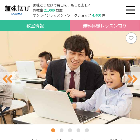
趣味とまなびで毎日を、もっと楽しく
お教室
21,000
教室
オンラインレッスン・ワークショップ
4,400
件
教室情報
無料体験レッスン有り