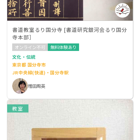
書道教室るり国分寺 [書道研究銀河会るり国分
寺本部］
オンライン不可
無料体験あり
文化・伝統
東京都 国分寺市
JR中央線(快速)・国分寺駅
増田周英
教室