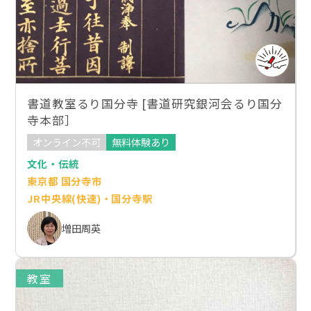
書道教室るり国分寺 [書道研究銀河会るり国分
寺本部］
オンライン不可
無料体験あり
文化・伝統
東京都 国分寺市
JR中央線(快速)・国分寺駅
増田周英
教室