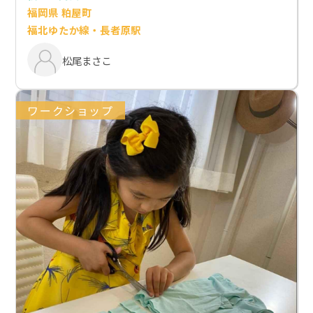
福岡県 粕屋町
福北ゆたか線・長者原駅
松尾まさこ
ワークショップ