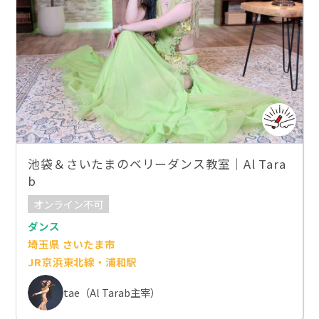
池袋＆さいたまのベリーダンス教室｜Al Tara
b
オンライン不可
ダンス
埼玉県 さいたま市
JR京浜東北線・浦和駅
tae（Al Tarab主宰）