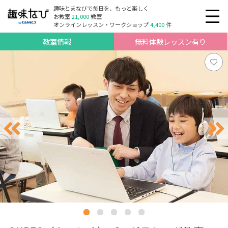
趣味とまなびで毎日を、もっと楽しく
お教室
21,000
教室
オンラインレッスン・ワークショップ
4,400
件
教室情報
無料体験レッスン有り