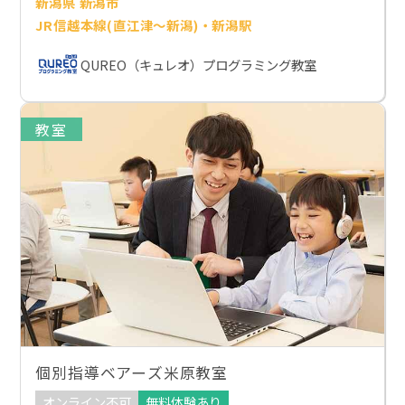
新潟県 新潟市
JR信越本線(直江津～新潟)・新潟駅
QUREO（キュレオ）プログラミング教室
教室
個別指導ベアーズ米原教室
オンライン不可
無料体験あり