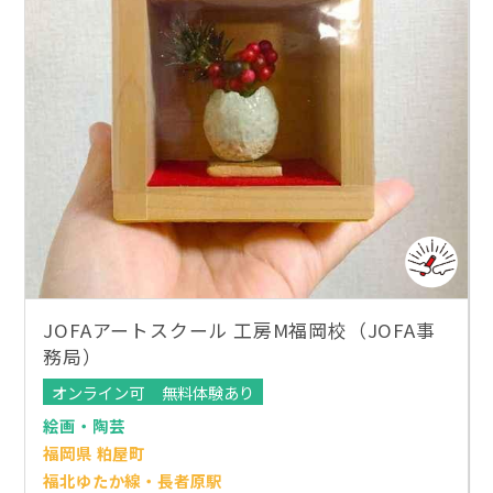
JOFAアートスクール 工房M福岡校（JOFA事
務局）
オンライン可
無料体験あり
絵画・陶芸
福岡県 粕屋町
福北ゆたか線・長者原駅