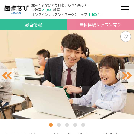
趣味とまなびで毎日を、もっと楽しく
お教室
21,000
教室
オンラインレッスン・ワークショップ
4,400
件
教室情報
無料体験レッスン有り