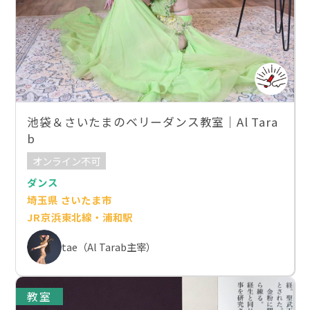
池袋＆さいたまのベリーダンス教室｜Al Tara
b
オンライン不可
ダンス
埼玉県 さいたま市
JR京浜東北線・浦和駅
tae（Al Tarab主宰）
教室