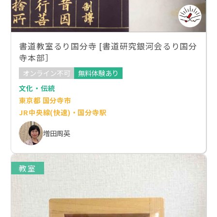
書道教室るり国分寺 [書道研究銀河会るり国分
寺本部］
オンライン不可
無料体験あり
文化・伝統
東京都 国分寺市
JR中央線(快速)・国分寺駅
増田周英
教室