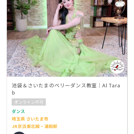
池袋＆さいたまのベリーダンス教室｜Al Tara
b
オンライン不可
ダンス
埼玉県 さいたま市
JR京浜東北線・浦和駅