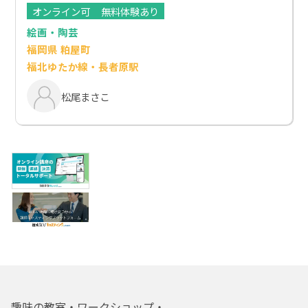
オンライン可
無料体験あり
絵画・陶芸
福岡県 粕屋町
福北ゆたか線・長者原駅
松尾まさこ
趣味の教室・ワークショップ・