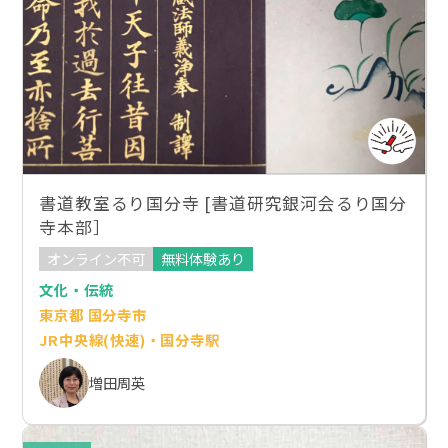
書道教室るり国分寺 [書道研究銀河会るり国分
寺本部］
オンライン不可
無料体験あり
文化・伝統
東京都 国分寺市
JR中央線(快速)・国分寺駅
増田周英