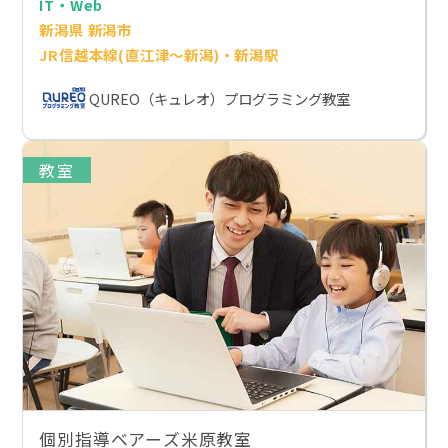
IT・Web
新潟県 新潟市
JR信越本線(直江津～新潟)・新潟駅
QUREO（キュレオ）プログラミング教室
教室
個別指導ベアーズ米原教室