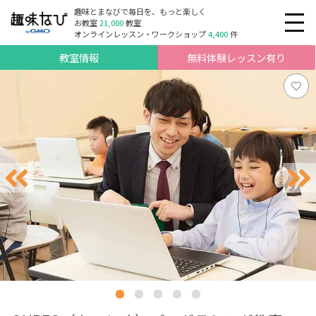
趣味とまなびで毎日を、もっと楽しく
お教室
21,000
教室
オンラインレッスン・ワークショップ
4,400
件
教室情報
無料体験レッスン有り