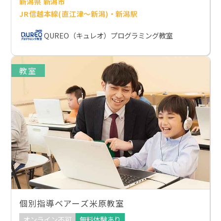
新潟県 新潟市
JR信越本線(直江津～新潟)・新潟駅
QUREO（キュレオ）プログラミング教室
教室
個別指導ベアーズ米原教室
オンライン不可
無料体験あり