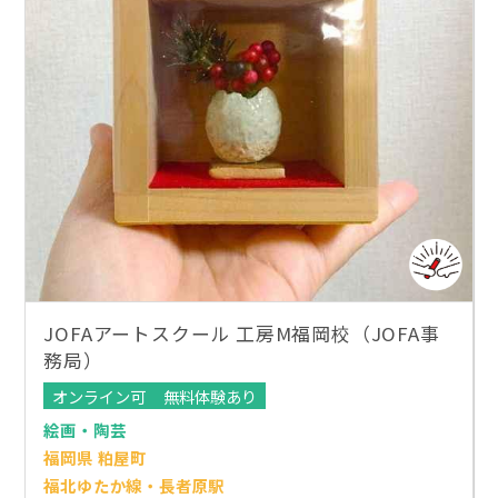
JOFAアートスクール 工房M福岡校（JOFA事
務局）
オンライン可
無料体験あり
絵画・陶芸
福岡県 粕屋町
福北ゆたか線・長者原駅