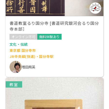
書道教室るり国分寺 [書道研究銀河会るり国分
寺本部］
オンライン不可
無料体験あり
文化・伝統
東京都 国分寺市
JR中央線(快速)・国分寺駅
増田周英
教室