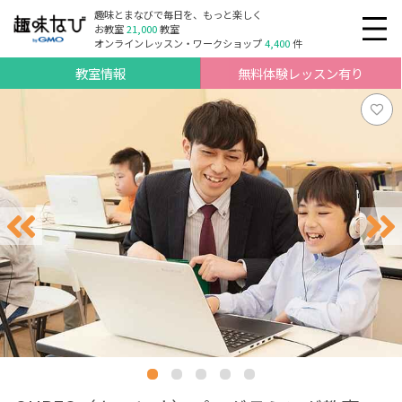
趣味とまなびで毎日を、もっと楽しく
お教室
21,000
教室
オンラインレッスン・ワークショップ
4,400
件
教室情報
無料体験レッスン有り