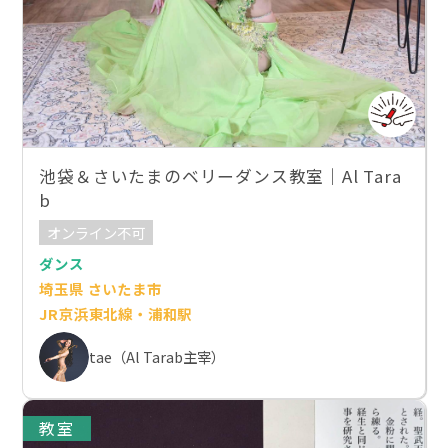
池袋＆さいたまのベリーダンス教室｜Al Tara
b
オンライン不可
ダンス
埼玉県 さいたま市
JR京浜東北線・浦和駅
tae（Al Tarab主宰）
教室