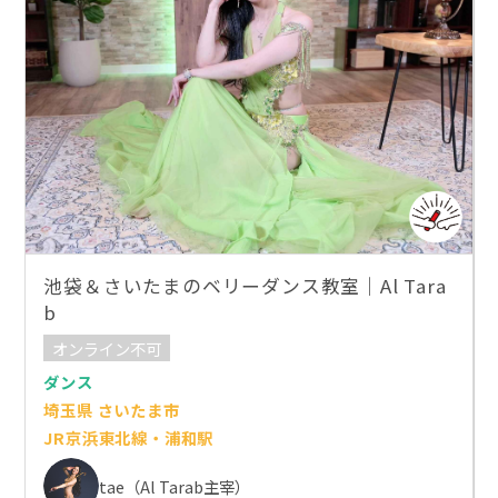
池袋＆さいたまのベリーダンス教室｜Al Tara
b
オンライン不可
ダンス
埼玉県 さいたま市
JR京浜東北線・浦和駅
tae（Al Tarab主宰）