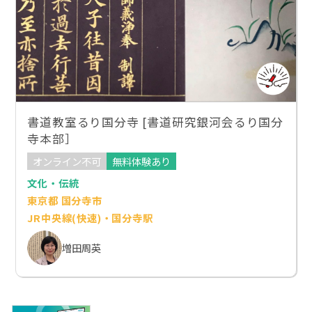
書道教室るり国分寺 [書道研究銀河会るり国分
寺本部］
オンライン不可
無料体験あり
文化・伝統
東京都 国分寺市
JR中央線(快速)・国分寺駅
増田周英