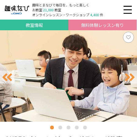
趣味とまなびで毎日を、もっと楽しく
お教室
21,000
教室
オンラインレッスン・ワークショップ
4,400
件
教室情報
無料体験レッスン有り