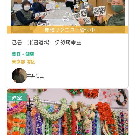
開催リクエスト受付中
己書 楽書道場 伊勢崎幸座
美容・健康
東京都 港区
平井浩二
教室