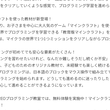
をクリアしていくような感覚で、プログラミング学習を進めら
ラフトを使った教材が新登場！
月より、お子さまを中心に大人気のゲーム「マインクラフト」を
界でプログラミングを学習できる「教育版マインクラフト」を
は、マイクラの世界で1つ1つミッションをクリアしながらプ
ミングが初めてでも安心な要素がたくさん！
ングを習わせたいけれど、なんだか難しそうだし続くか不安」
、子どものためのオリジナル教材で、未経験でも楽しく続ける
のプログラミングは、日本語のブロックをマウス操作で組み立
ラミングを始められます。どうしても進めるのに迷ったりした
心して進めることができるようになっています。
REOプログラミング教室では、無料体験を実施中！マインク
！