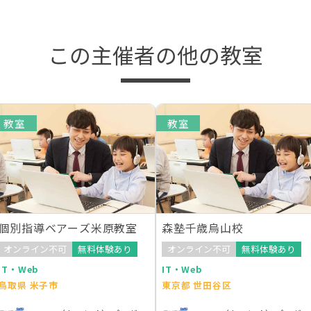
この主催者の他の教室
教室
教室
個別指導ベアーズ米原教室
森塾千歳烏山校
オンライン不可
無料体験あり
オンライン不可
無料体験あり
IT・Web
IT・Web
鳥取県 米子市
東京都 世田谷区