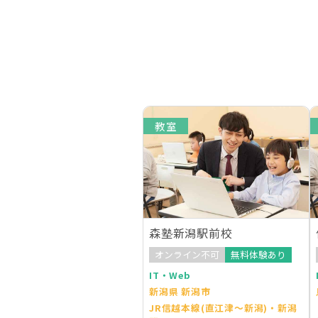
教室
森塾新潟駅前校
オンライン不可
無料体験あり
IT・Web
新潟県 新潟市
JR信越本線(直江津～新潟)・新潟