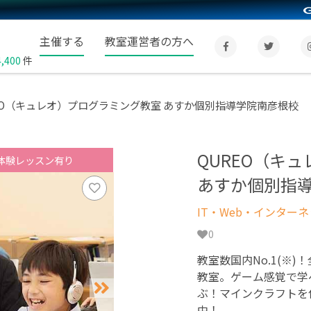
主催する
教室運営者の方へ
4,400
件
EO（キュレオ）プログラミング教室 あすか個別指導学院南彦根校
QUREO（キ
体験レッスン有り
あすか個別指
IT・Web・インター
0
教室数国内No.1(※)
教室。ゲーム感覚で学
ぶ！マインクラフトを
中！