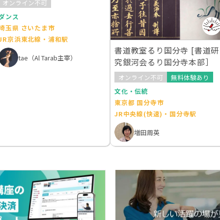
オンライン不可
ダンス
埼玉県 さいたま市
JR京浜東北線・浦和駅
書道教室るり国分寺 [書道研
tae（Al Tarab主宰）
究銀河会るり国分寺本部］
オンライン不可
無料体験あり
文化・伝統
東京都 国分寺市
JR中央線(快速)・国分寺駅
増田周英