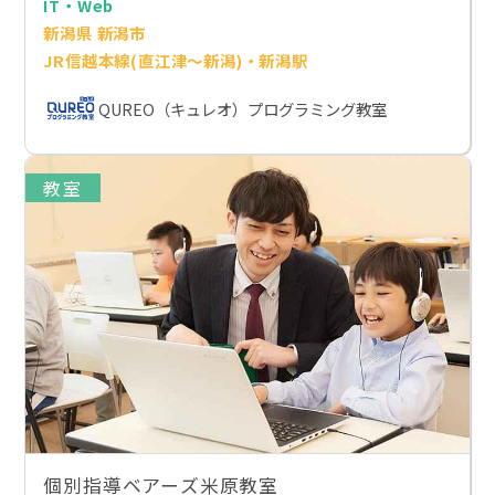
IT・Web
新潟県 新潟市
JR信越本線(直江津～新潟)・新潟駅
QUREO（キュレオ）プログラミング教室
教室
個別指導ベアーズ米原教室