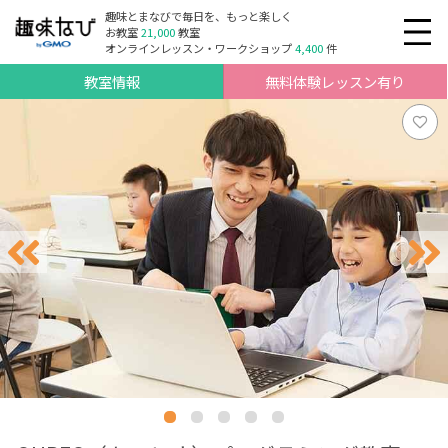
趣味とまなびで毎日を、もっと楽しく
お教室
21,000
教室
オンラインレッスン・ワークショップ
4,400
件
教室情報
無料体験レッスン有り