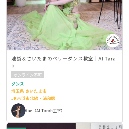
池袋＆さいたまのベリーダンス教室｜Al Tara
b
オンライン不可
ダンス
埼玉県 さいたま市
JR京浜東北線・浦和駅
tae（Al Tarab主宰）