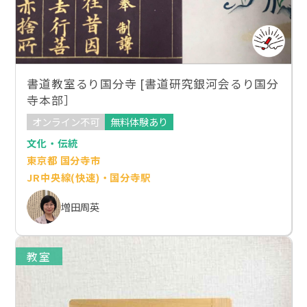
書道教室るり国分寺 [書道研究銀河会るり国分
寺本部］
オンライン不可
無料体験あり
文化・伝統
東京都 国分寺市
JR中央線(快速)・国分寺駅
増田周英
教室