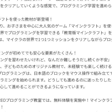
をクリアしていくような感覚で、プログラミング学習を進めら
ラフトを使った教材が新登場！
月より、お子さまを中心に大人気のゲーム「マインクラフト」を
界でプログラミングを学習できる「教育版マインクラフト」を
は、マイクラの世界で1つ1つミッションをクリアしながらプ
ミングが初めてでも安心な要素がたくさん！
ングを習わせたいけれど、なんだか難しそうだし続くか不安」
、子どものためのオリジナル教材で、未経験でも楽しく続ける
のプログラミングは、日本語のブロックをマウス操作で組み立
ラミングを始められます。どうしても進めるのに迷ったりした
心して進めることができるようになっています。
REOプログラミング教室では、無料体験を実施中！マインク
！