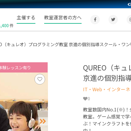
主催する
教室運営者の方へ
4,400
件
EO（キュレオ）プログラミング教室 京進の個別指導スクール・ワ
QUREO（キ
体験レッスン有り
京進の個別指
IT・Web・インター
0
教室数国内No.1(※)
教室。ゲーム感覚で学
ぶ！マインクラフトを
中！