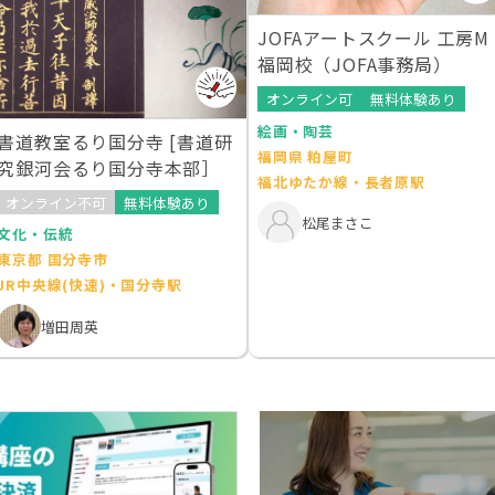
JOFAアートスクール 工房M
福岡校（JOFA事務局）
オンライン可
無料体験あり
絵画・陶芸
書道教室るり国分寺 [書道研
福岡県 粕屋町
究銀河会るり国分寺本部］
福北ゆたか線・長者原駅
オンライン不可
無料体験あり
松尾まさこ
文化・伝統
東京都 国分寺市
JR中央線(快速)・国分寺駅
増田周英