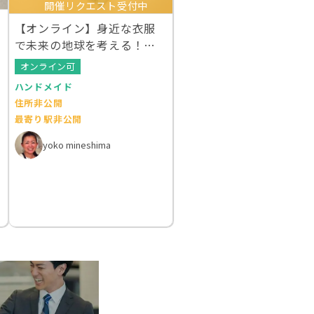
開催リクエスト受付中
【オンライン】身近な衣服
で未来の地球を考える！ク
ルエシカルWS
オンライン可
ハンドメイド
住所非公開
最寄り駅非公開
yoko mineshima