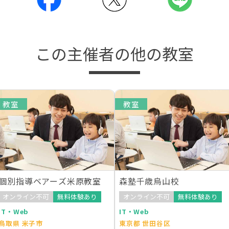
この主催者の他の教室
教室
教室
個別指導ベアーズ米原教室
森塾千歳烏山校
オンライン不可
無料体験あり
オンライン不可
無料体験あり
IT・Web
IT・Web
鳥取県 米子市
東京都 世田谷区