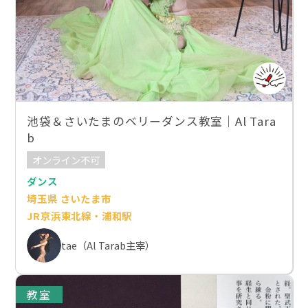
池袋＆さいたまのベリーダンス教室｜Al Tara
b
オンライン不可
ダンス
埼玉県 さいたま市
JR京浜東北線・浦和駅
tae（Al Tarab主宰）
教室