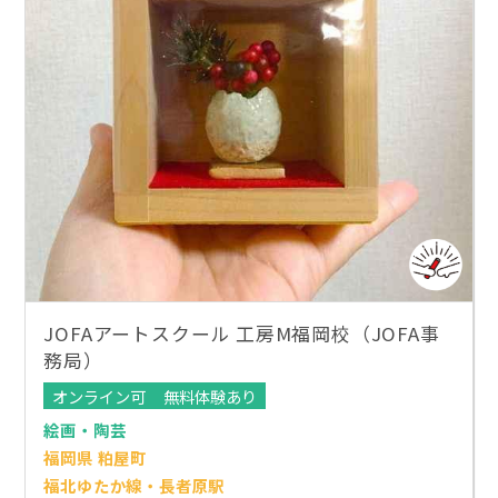
JOFAアートスクール 工房M福岡校（JOFA事
務局）
オンライン可
無料体験あり
絵画・陶芸
福岡県 粕屋町
福北ゆたか線・長者原駅