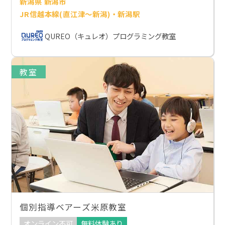
新潟県 新潟市
JR信越本線(直江津～新潟)・新潟駅
QUREO（キュレオ）プログラミング教室
教室
個別指導ベアーズ米原教室
オンライン不可
無料体験あり