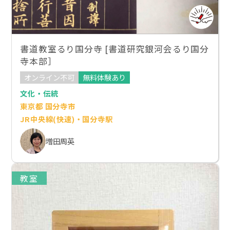
書道教室るり国分寺 [書道研究銀河会るり国分
寺本部］
オンライン不可
無料体験あり
文化・伝統
東京都 国分寺市
JR中央線(快速)・国分寺駅
増田周英
教室