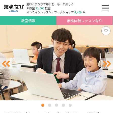
趣味とまなびで毎日を、もっと楽しく
お教室
21,000
教室
オンラインレッスン・ワークショップ
4,400
件
教室情報
無料体験レッスン有り