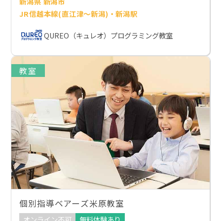
新潟県 新潟市
JR信越本線(直江津～新潟)・新潟駅
QUREO（キュレオ）プログラミング教室
教室
個別指導ベアーズ米原教室
オンライン不可
無料体験あり