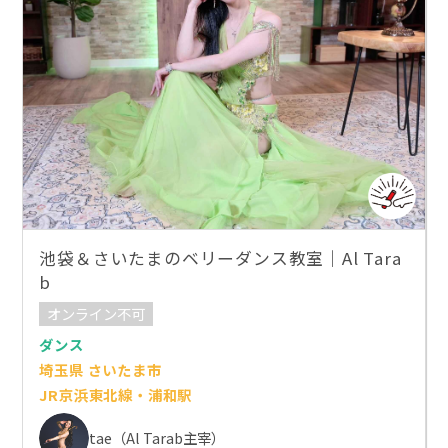
池袋＆さいたまのベリーダンス教室｜Al Tara
b
オンライン不可
ダンス
埼玉県 さいたま市
JR京浜東北線・浦和駅
tae（Al Tarab主宰）