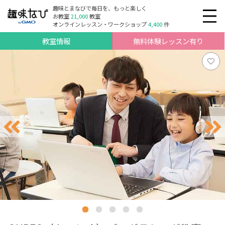
趣味とまなびで毎日を、もっと楽しく
お教室
21,000
教室
オンラインレッスン・ワークショップ
4,400
件
教室情報
無料体験レッスン有り