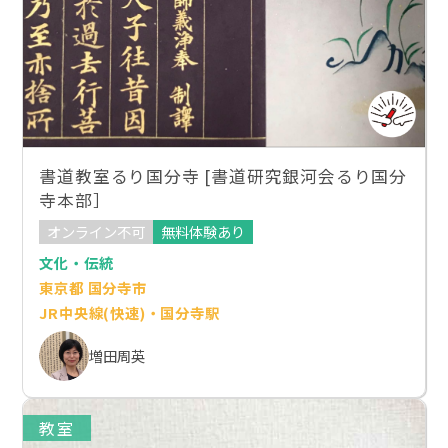
書道教室るり国分寺 [書道研究銀河会るり国分
寺本部］
オンライン不可
無料体験あり
文化・伝統
東京都 国分寺市
JR中央線(快速)・国分寺駅
増田周英
教室