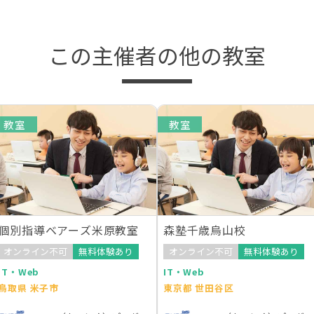
この主催者の他の教室
教室
教室
個別指導ベアーズ米原教室
森塾千歳烏山校
オンライン不可
無料体験あり
オンライン不可
無料体験あり
IT・Web
IT・Web
鳥取県 米子市
東京都 世田谷区