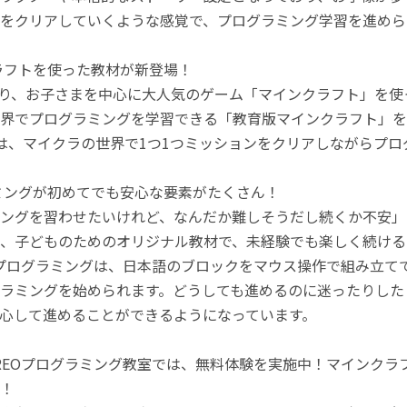
をクリアしていくような感覚で、プログラミング学習を進めら
ラフトを使った教材が新登場！
月より、お子さまを中心に大人気のゲーム「マインクラフト」を
界でプログラミングを学習できる「教育版マインクラフト」を
は、マイクラの世界で1つ1つミッションをクリアしながらプ
ミングが初めてでも安心な要素がたくさん！
ングを習わせたいけれど、なんだか難しそうだし続くか不安」
、子どものためのオリジナル教材で、未経験でも楽しく続ける
のプログラミングは、日本語のブロックをマウス操作で組み立
ラミングを始められます。どうしても進めるのに迷ったりした
心して進めることができるようになっています。
REOプログラミング教室では、無料体験を実施中！マインク
！