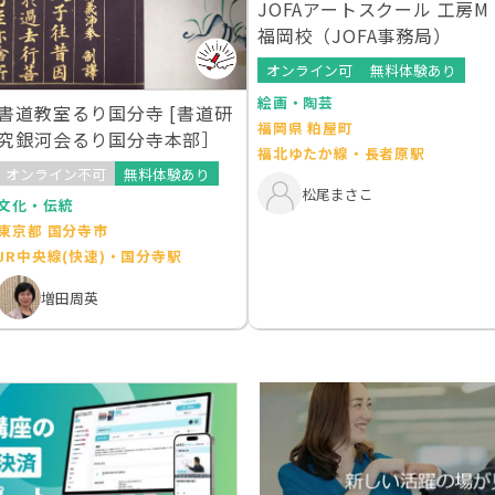
JOFAアートスクール 工房M
福岡校（JOFA事務局）
オンライン可
無料体験あり
絵画・陶芸
書道教室るり国分寺 [書道研
福岡県 粕屋町
究銀河会るり国分寺本部］
福北ゆたか線・長者原駅
オンライン不可
無料体験あり
松尾まさこ
文化・伝統
東京都 国分寺市
JR中央線(快速)・国分寺駅
増田周英