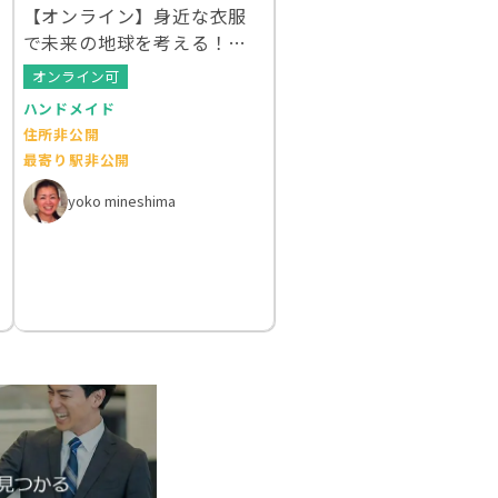
【オンライン】身近な衣服
で未来の地球を考える！ク
ルエシカルWS
オンライン可
ハンドメイド
住所非公開
最寄り駅非公開
yoko mineshima