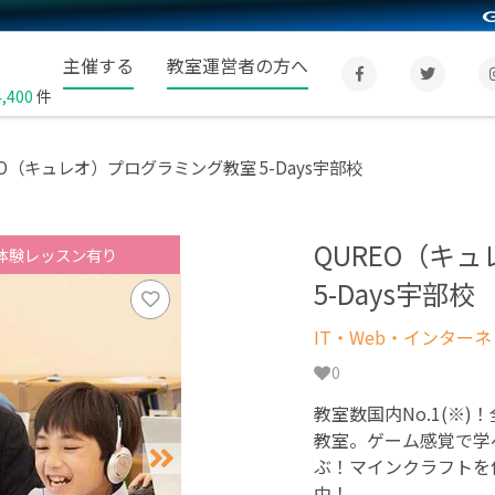
主催する
教室運営者の方へ
4,400
件
EO（キュレオ）プログラミング教室 5-Days宇部校
QUREO（キ
体験レッスン有り
5-Days宇部校
IT・Web・インター
0
教室数国内No.1(※)
教室。ゲーム感覚で学
ぶ！マインクラフトを
中！