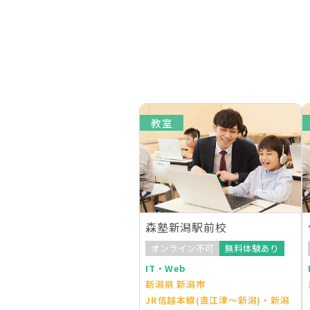
教室
森塾新潟駅前校
オンライン不可
無料体験あり
IT・Web
新潟県 新潟市
JR信越本線(直江津～新潟)・新潟