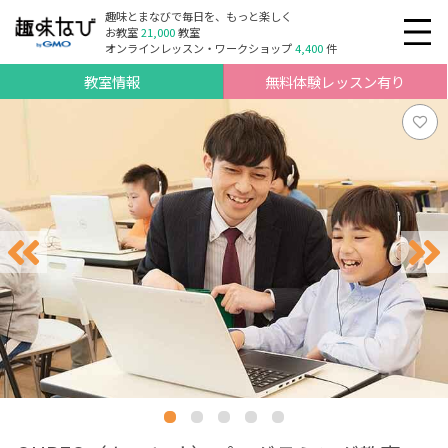
趣味とまなびで毎日を、もっと楽しく
お教室
21,000
教室
オンラインレッスン・ワークショップ
4,400
件
教室情報
無料体験レッスン有り