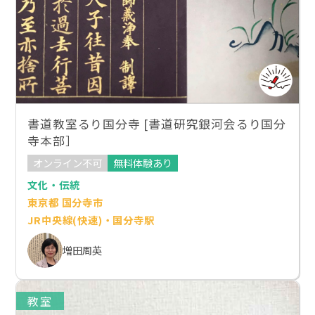
書道教室るり国分寺 [書道研究銀河会るり国分
寺本部］
オンライン不可
無料体験あり
文化・伝統
東京都 国分寺市
JR中央線(快速)・国分寺駅
増田周英
教室