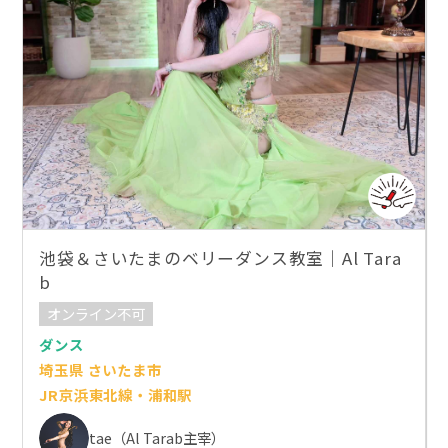
池袋＆さいたまのベリーダンス教室｜Al Tara
b
オンライン不可
ダンス
埼玉県 さいたま市
JR京浜東北線・浦和駅
tae（Al Tarab主宰）