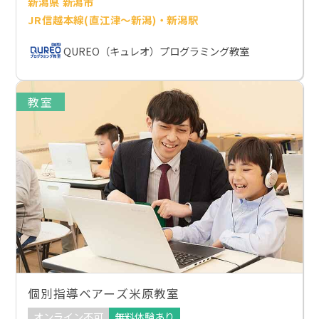
新潟県 新潟市
JR信越本線(直江津～新潟)・新潟駅
QUREO（キュレオ）プログラミング教室
教室
個別指導ベアーズ米原教室
オンライン不可
無料体験あり