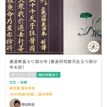
書道教室るり国分寺 [書道研究銀河会るり国分
寺本部］
オンライン不可
無料体験あり
文化・伝統
東京都 国分寺市
JR中央線(快速)・国分寺駅
増田周英