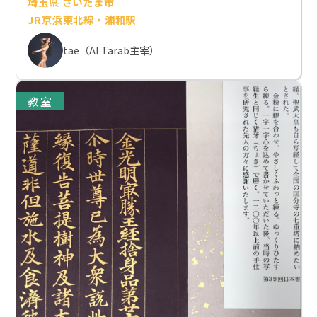
埼玉県 さいたま市
JR京浜東北線・浦和駅
tae（Al Tarab主宰）
教室