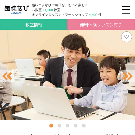
趣味とまなびで毎日を、もっと楽しく
お教室
21,000
教室
オンラインレッスン・ワークショップ
4,400
件
教室情報
無料体験レッスン有り