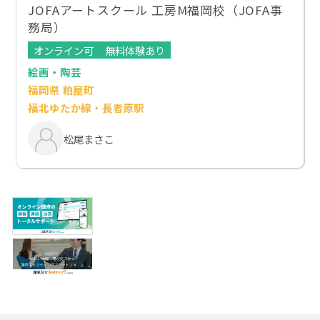
JOFAアートスクール 工房M福岡校（JOFA事
務局）
オンライン可
無料体験あり
絵画・陶芸
福岡県 粕屋町
福北ゆたか線・長者原駅
松尾まさこ