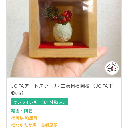
JOFAアートスクール 工房M福岡校（JOFA事
務局）
オンライン可
無料体験あり
絵画・陶芸
福岡県 粕屋町
福北ゆたか線・長者原駅