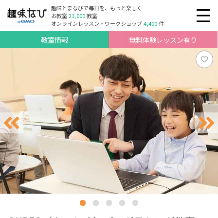
趣味とまなびで毎日を、もっと楽しく
お教室
21,000
教室
オンラインレッスン・ワークショップ
4,400
件
教室情報
無料体験レッスン有り