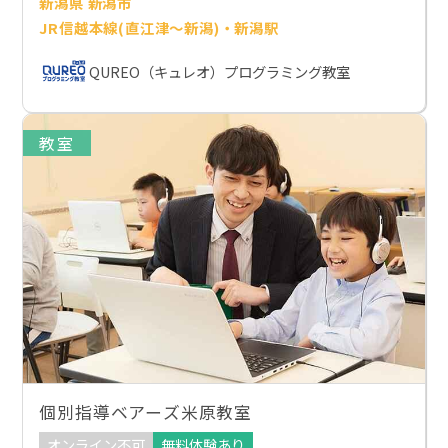
新潟県 新潟市
JR信越本線(直江津～新潟)・新潟駅
QUREO（キュレオ）プログラミング教室
教室
個別指導ベアーズ米原教室
オンライン不可
無料体験あり