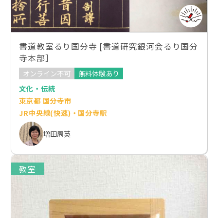
書道教室るり国分寺 [書道研究銀河会るり国分
寺本部］
オンライン不可
無料体験あり
文化・伝統
東京都 国分寺市
JR中央線(快速)・国分寺駅
増田周英
教室