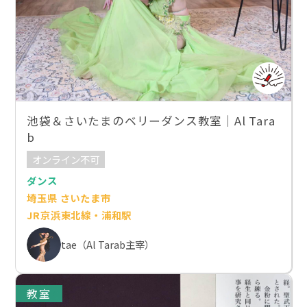
池袋＆さいたまのベリーダンス教室｜Al Tara
b
オンライン不可
ダンス
埼玉県 さいたま市
JR京浜東北線・浦和駅
tae（Al Tarab主宰）
教室