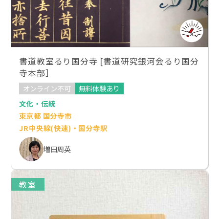
書道教室るり国分寺 [書道研究銀河会るり国分
寺本部］
オンライン不可
無料体験あり
文化・伝統
東京都 国分寺市
JR中央線(快速)・国分寺駅
増田周英
教室