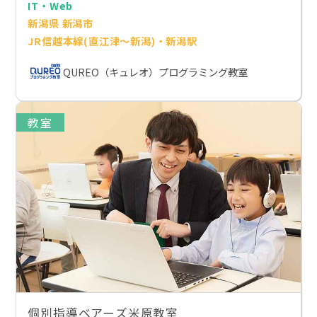
IT・Web
新潟県 新潟市
JR信越本線(直江津～新潟)・新潟駅
QUREO（キュレオ）プログラミング教室
教室
個別指導ベアーズ米原教室