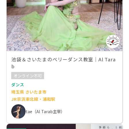
池袋＆さいたまのベリーダンス教室｜Al Tara
b
オンライン不可
ダンス
埼玉県 さいたま市
JR京浜東北線・浦和駅
tae（Al Tarab主宰）