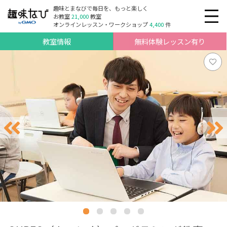
趣味とまなびで毎日を、もっと楽しく
お教室
21,000
教室
オンラインレッスン・ワークショップ
4,400
件
教室情報
無料体験レッスン有り