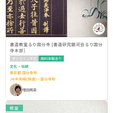
書道教室るり国分寺 [書道研究銀河会るり国分
寺本部］
オンライン不可
無料体験あり
文化・伝統
東京都 国分寺市
JR中央線(快速)・国分寺駅
増田周英
教室