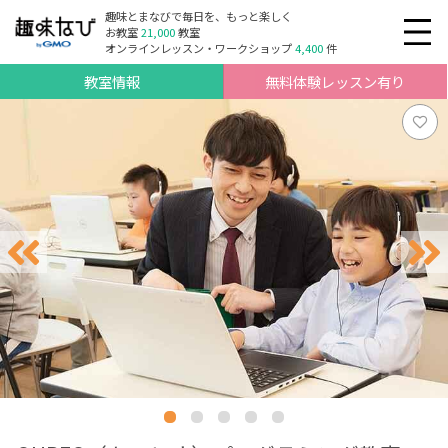
趣味とまなびで毎日を、もっと楽しく
お教室
21,000
教室
オンラインレッスン・ワークショップ
4,400
件
教室情報
無料体験レッスン有り