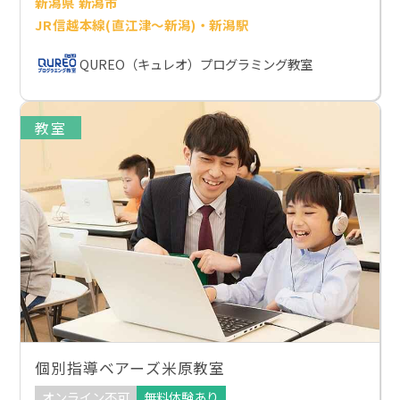
新潟県 新潟市
JR信越本線(直江津～新潟)・新潟駅
QUREO（キュレオ）プログラミング教室
教室
個別指導ベアーズ米原教室
オンライン不可
無料体験あり