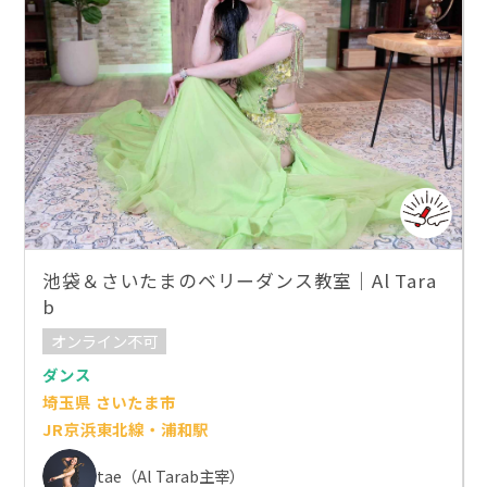
池袋＆さいたまのベリーダンス教室｜Al Tara
b
オンライン不可
ダンス
埼玉県 さいたま市
JR京浜東北線・浦和駅
tae（Al Tarab主宰）