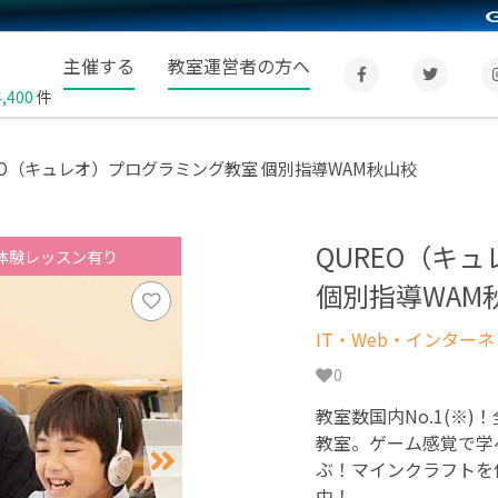
主催する
教室運営者の方へ
4,400
件
EO（キュレオ）プログラミング教室 個別指導WAM秋山校
QUREO（キ
体験レッスン有り
個別指導WAM
IT・Web・インター
0
教室数国内No.1(※)
教室。ゲーム感覚で学
ぶ！マインクラフトを
中！