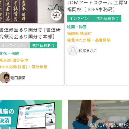
JOFAアートスクール 工房M
福岡校（JOFA事務局）
オンライン可
無料体験あり
絵画・陶芸
書道教室るり国分寺 [書道研
福岡県 粕屋町
究銀河会るり国分寺本部］
福北ゆたか線・長者原駅
オンライン不可
無料体験あり
松尾まさこ
文化・伝統
東京都 国分寺市
JR中央線(快速)・国分寺駅
増田周英