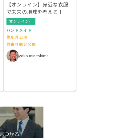
【オンライン】身近な衣服
で未来の地球を考える！ク
ルエシカルWS
オンライン可
ハンドメイド
住所非公開
最寄り駅非公開
yoko mineshima