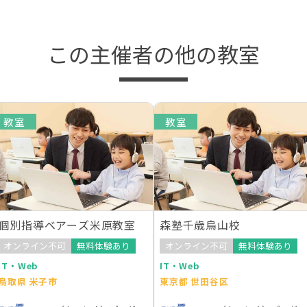
この主催者の他の教室
教室
教室
個別指導ベアーズ米原教室
森塾千歳烏山校
オンライン不可
無料体験あり
オンライン不可
無料体験あり
IT・Web
IT・Web
鳥取県 米子市
東京都 世田谷区