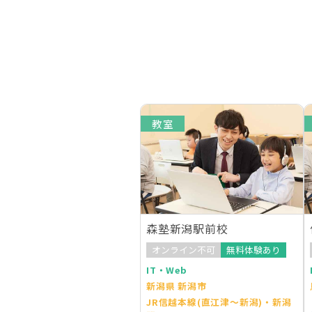
教室
森塾新潟駅前校
オンライン不可
無料体験あり
IT・Web
新潟県 新潟市
JR信越本線(直江津～新潟)・新潟