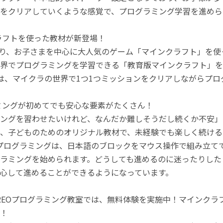
をクリアしていくような感覚で、プログラミング学習を進めら
ラフトを使った教材が新登場！
月より、お子さまを中心に大人気のゲーム「マインクラフト」を
界でプログラミングを学習できる「教育版マインクラフト」を
は、マイクラの世界で1つ1つミッションをクリアしながらプ
ミングが初めてでも安心な要素がたくさん！
ングを習わせたいけれど、なんだか難しそうだし続くか不安」
、子どものためのオリジナル教材で、未経験でも楽しく続ける
のプログラミングは、日本語のブロックをマウス操作で組み立
ラミングを始められます。どうしても進めるのに迷ったりした
心して進めることができるようになっています。
REOプログラミング教室では、無料体験を実施中！マインク
！