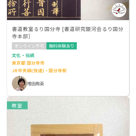
書道教室るり国分寺 [書道研究銀河会るり国分
寺本部］
オンライン不可
無料体験あり
文化・伝統
東京都 国分寺市
JR中央線(快速)・国分寺駅
増田周英
教室