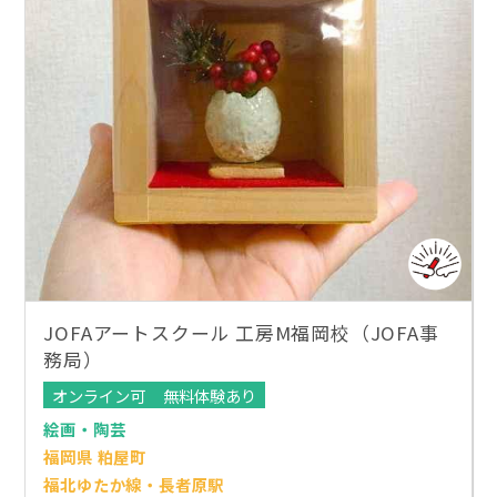
JOFAアートスクール 工房M福岡校（JOFA事
務局）
オンライン可
無料体験あり
絵画・陶芸
福岡県 粕屋町
福北ゆたか線・長者原駅