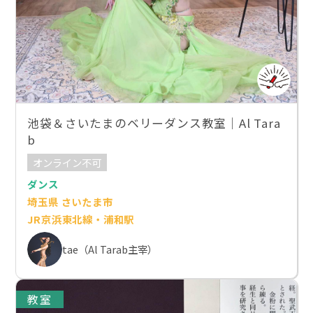
池袋＆さいたまのベリーダンス教室｜Al Tara
b
オンライン不可
ダンス
埼玉県 さいたま市
JR京浜東北線・浦和駅
tae（Al Tarab主宰）
教室