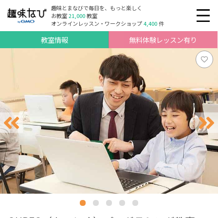
趣味とまなびで毎日を、もっと楽しく
お教室
21,000
教室
オンラインレッスン・ワークショップ
4,400
件
教室情報
無料体験レッスン有り