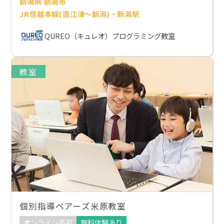
新潟県 新潟市
JR信越本線(直江津～新潟)・新潟駅
QUREO（キュレオ）プログラミング教室
教室
個別指導ベアーズ米原教室
オンライン不可
無料体験あり