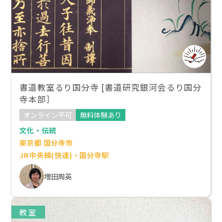
書道教室るり国分寺 [書道研究銀河会るり国分
寺本部］
オンライン不可
無料体験あり
文化・伝統
東京都 国分寺市
JR中央線(快速)・国分寺駅
増田周英
教室