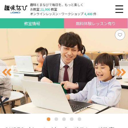
趣味とまなびで毎日を、もっと楽しく
お教室
21,000
教室
オンラインレッスン・ワークショップ
4,400
件
教室情報
無料体験レッスン有り