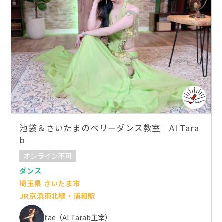
池袋＆さいたまのベリーダンス教室｜Al Tara
b
オンライン不可
ダンス
埼玉県 さいたま市
JR京浜東北線・浦和駅
tae（Al Tarab主宰）