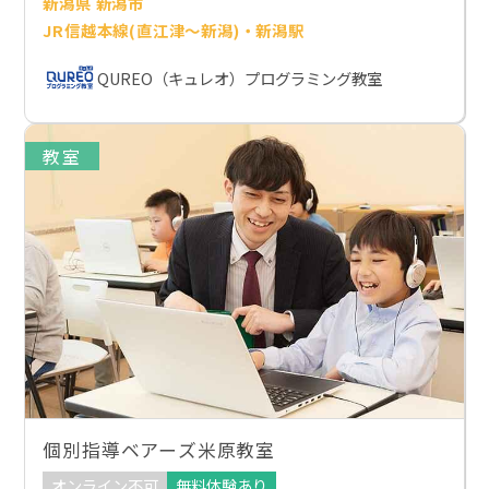
新潟県 新潟市
JR信越本線(直江津～新潟)・新潟駅
QUREO（キュレオ）プログラミング教室
教室
個別指導ベアーズ米原教室
オンライン不可
無料体験あり