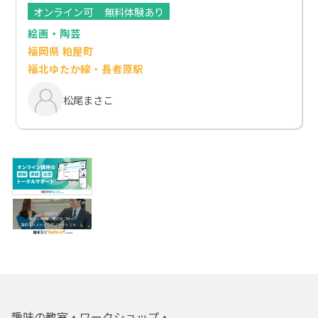
オンライン可
無料体験あり
絵画・陶芸
福岡県 粕屋町
福北ゆたか線・長者原駅
松尾まさこ
趣味の教室・ワークショップ・