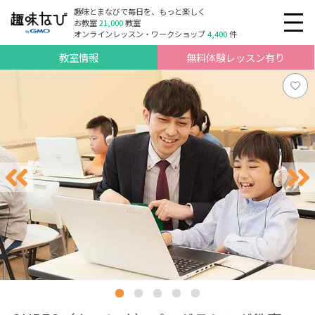
趣味とまなびで毎日を、もっと楽しく
お教室
21,000
教室
オンラインレッスン・ワークショップ
4,400
件
教室情報
無料体験レッスン有り