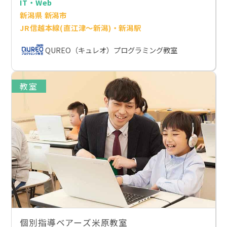
IT・Web
新潟県 新潟市
JR信越本線(直江津～新潟)・新潟駅
QUREO（キュレオ）プログラミング教室
教室
個別指導ベアーズ米原教室