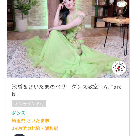
池袋＆さいたまのベリーダンス教室｜Al Tara
b
オンライン不可
ダンス
埼玉県 さいたま市
JR京浜東北線・浦和駅