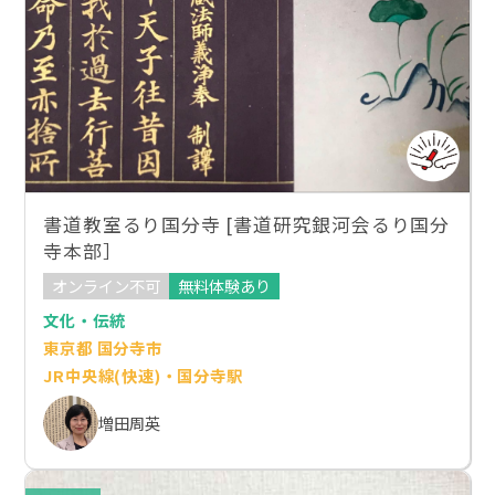
書道教室るり国分寺 [書道研究銀河会るり国分
寺本部］
オンライン不可
無料体験あり
文化・伝統
東京都 国分寺市
JR中央線(快速)・国分寺駅
増田周英