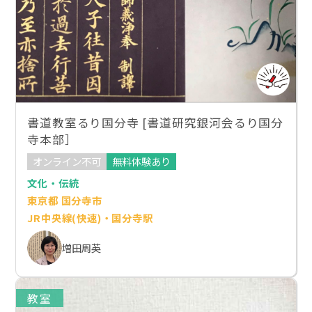
書道教室るり国分寺 [書道研究銀河会るり国分
寺本部］
オンライン不可
無料体験あり
文化・伝統
東京都 国分寺市
JR中央線(快速)・国分寺駅
増田周英
教室