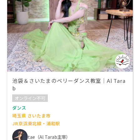
池袋＆さいたまのベリーダンス教室｜Al Tara
b
オンライン不可
ダンス
埼玉県 さいたま市
JR京浜東北線・浦和駅
tae（Al Tarab主宰）