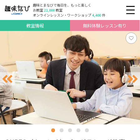
趣味とまなびで毎日を、もっと楽しく
お教室
21,000
教室
オンラインレッスン・ワークショップ
4,400
件
教室情報
無料体験レッスン有り