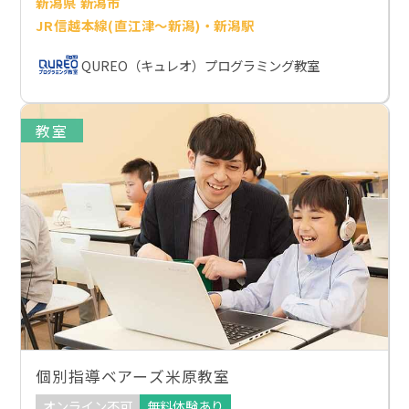
新潟県 新潟市
JR信越本線(直江津～新潟)・新潟駅
QUREO（キュレオ）プログラミング教室
教室
個別指導ベアーズ米原教室
オンライン不可
無料体験あり