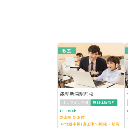
教室
森塾新潟駅前校
オンライン不可
無料体験あり
IT・Web
新潟県 新潟市
JR信越本線(直江津～新潟)・新潟