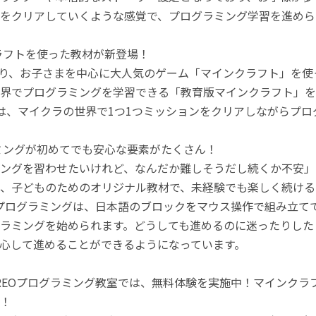
をクリアしていくような感覚で、プログラミング学習を進めら
ラフトを使った教材が新登場！
月より、お子さまを中心に大人気のゲーム「マインクラフト」を
界でプログラミングを学習できる「教育版マインクラフト」を
は、マイクラの世界で1つ1つミッションをクリアしながらプ
ミングが初めてでも安心な要素がたくさん！
ングを習わせたいけれど、なんだか難しそうだし続くか不安」
、子どものためのオリジナル教材で、未経験でも楽しく続ける
のプログラミングは、日本語のブロックをマウス操作で組み立
ラミングを始められます。どうしても進めるのに迷ったりした
心して進めることができるようになっています。
REOプログラミング教室では、無料体験を実施中！マインク
！