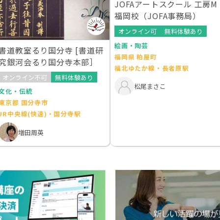
JOFAアートスクール 工房M
福岡校（JOFA事務局）
オンライン可
無料体験あり
絵画・陶芸
書道教室るり国分寺 [書道研
福岡県 粕屋町
究銀河会るり国分寺本部］
福北ゆたか線・長者原駅
オンライン不可
無料体験あり
松尾まさこ
文化・伝統
東京都 国分寺市
JR中央線(快速)・国分寺駅
増田周英