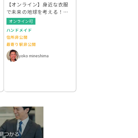
【オンライン】身近な衣服
で未来の地球を考える！ク
ルエシカルWS
オンライン可
ハンドメイド
住所非公開
最寄り駅非公開
yoko mineshima