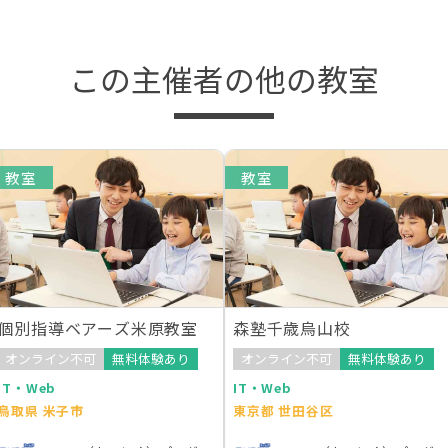
この主催者の他の教室
教室
教室
個別指導ベアーズ米原教室
森塾千歳烏山校
オンライン不可
無料体験あり
オンライン不可
無料体験あり
IT・Web
IT・Web
鳥取県 米子市
東京都 世田谷区