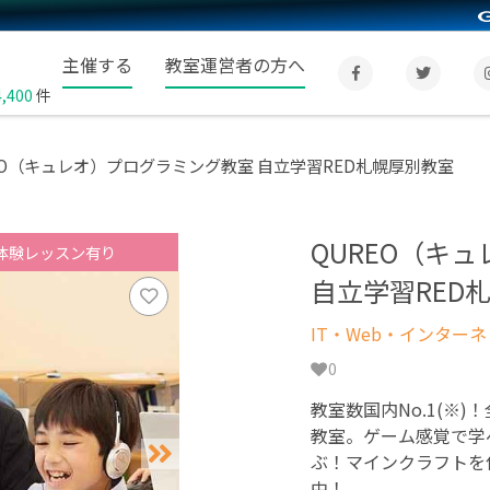
主催する
教室運営者の方へ
4,400
件
EO（キュレオ）プログラミング教室 自立学習RED札幌厚別教室
QUREO（キ
体験レッスン有り
自立学習RED
IT・Web・インター
0
教室数国内No.1(※)
教室。ゲーム感覚で学
ぶ！マインクラフトを
中！