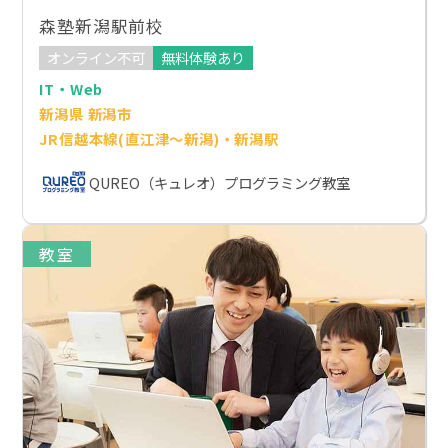
森塾新潟駅前校
オンライン不可
無料体験あり
IT・Web
新潟県 新潟市
JR信越本線(直江津～新潟)・新潟駅
QUREO（キュレオ）プログラミング教室
教室