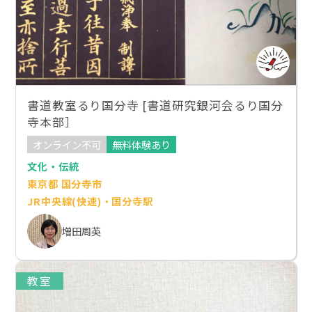
書道教室るり国分寺 [書道研究銀河会るり国分
寺本部］
オンライン不可
無料体験あり
文化・伝統
東京都 国分寺市
JR中央線(快速)・国分寺駅
増田周英
教室