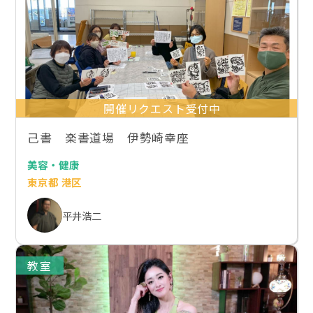
開催リクエスト受付中
己書 楽書道場 伊勢崎幸座
美容・健康
東京都 港区
平井浩二
教室