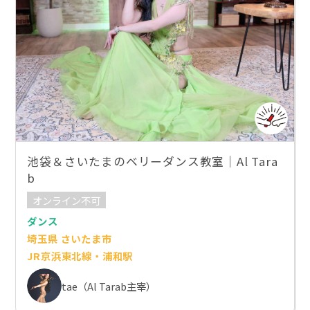
池袋＆さいたまのベリーダンス教室｜Al Tara
b
オンライン不可
ダンス
埼玉県 さいたま市
JR京浜東北線・浦和駅
tae（Al Tarab主宰）