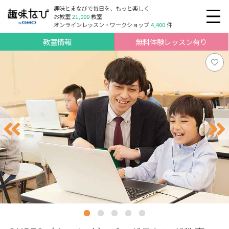
趣味とまなびで毎日を、もっと楽しく
お教室
21,000
教室
オンラインレッスン・ワークショップ
4,400
件
教室情報
無料体験レッスン有り