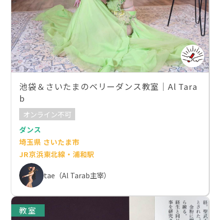
池袋＆さいたまのベリーダンス教室｜Al Tara
b
オンライン不可
ダンス
埼玉県 さいたま市
JR京浜東北線・浦和駅
tae（Al Tarab主宰）
教室