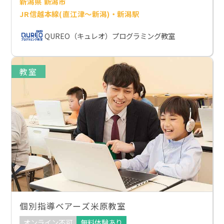
新潟県 新潟市
JR信越本線(直江津～新潟)・新潟駅
QUREO（キュレオ）プログラミング教室
教室
個別指導ベアーズ米原教室
オンライン不可
無料体験あり