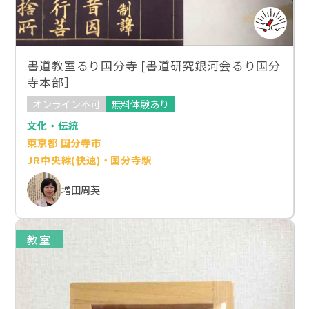
書道教室るり国分寺 [書道研究銀河会るり国分
寺本部］
オンライン不可
無料体験あり
文化・伝統
東京都 国分寺市
JR中央線(快速)・国分寺駅
増田周英
教室