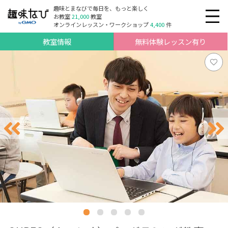
趣味とまなびで毎日を、もっと楽しく
お教室
21,000
教室
オンラインレッスン・ワークショップ
4,400
件
教室情報
無料体験レッスン有り