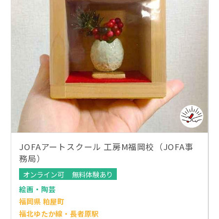
JOFAアートスクール 工房M福岡校（JOFA事
務局）
オンライン可
無料体験あり
絵画・陶芸
福岡県 粕屋町
福北ゆたか線・長者原駅