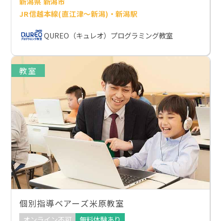
新潟県 新潟市
JR信越本線(直江津～新潟)・新潟駅
QUREO（キュレオ）プログラミング教室
教室
個別指導ベアーズ米原教室
オンライン不可
無料体験あり