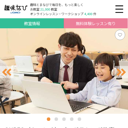
趣味とまなびで毎日を、もっと楽しく
お教室
21,000
教室
オンラインレッスン・ワークショップ
4,400
件
教室情報
無料体験レッスン有り