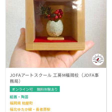
JOFAアートスクール 工房M福岡校（JOFA事
務局）
オンライン可
無料体験あり
絵画・陶芸
福岡県 粕屋町
福北ゆたか線・長者原駅