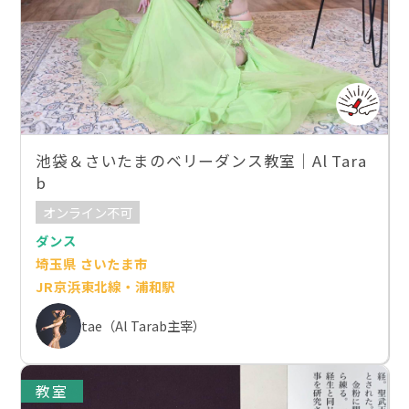
池袋＆さいたまのベリーダンス教室｜Al Tara
b
オンライン不可
ダンス
埼玉県 さいたま市
JR京浜東北線・浦和駅
tae（Al Tarab主宰）
教室