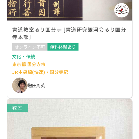
書道教室るり国分寺 [書道研究銀河会るり国分
寺本部］
オンライン不可
無料体験あり
文化・伝統
東京都 国分寺市
JR中央線(快速)・国分寺駅
増田周英
教室