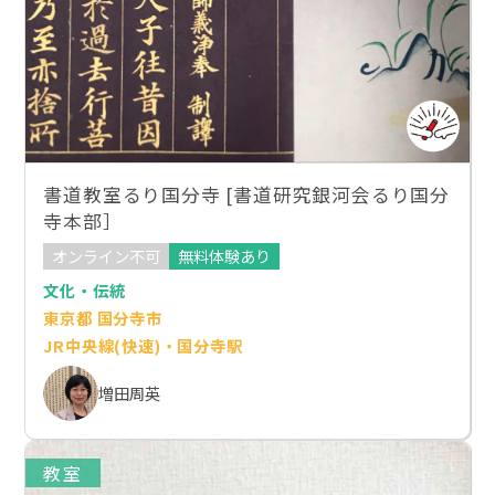
書道教室るり国分寺 [書道研究銀河会るり国分
寺本部］
オンライン不可
無料体験あり
文化・伝統
東京都 国分寺市
JR中央線(快速)・国分寺駅
増田周英
教室