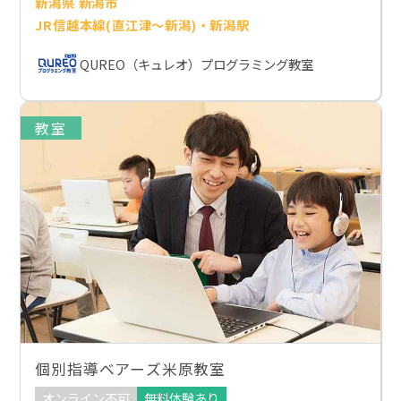
新潟県 新潟市
JR信越本線(直江津～新潟)・新潟駅
QUREO（キュレオ）プログラミング教室
教室
個別指導ベアーズ米原教室
オンライン不可
無料体験あり