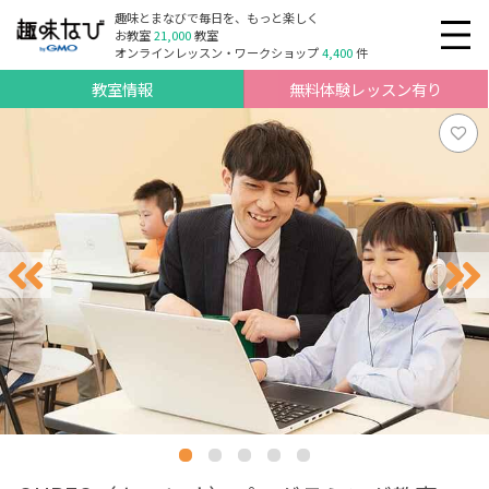
趣味とまなびで毎日を、もっと楽しく
お教室
21,000
教室
オンラインレッスン・ワークショップ
4,400
件
教室情報
無料体験レッスン有り