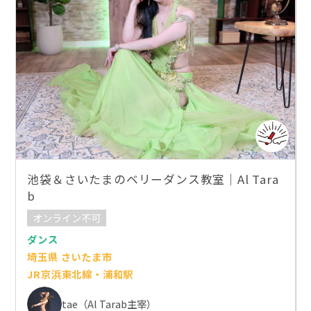
池袋＆さいたまのベリーダンス教室｜Al Tara
b
オンライン不可
ダンス
埼玉県 さいたま市
JR京浜東北線・浦和駅
tae（Al Tarab主宰）