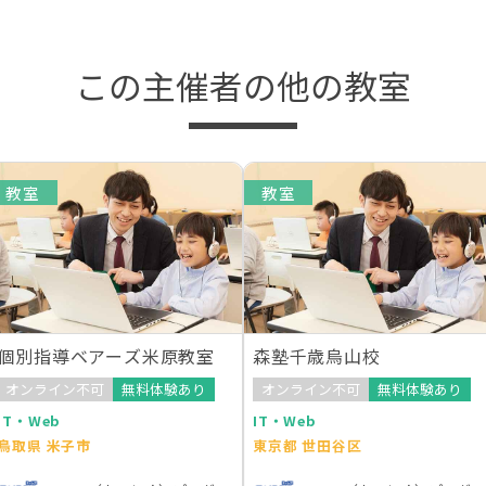
この主催者の他の教室
教室
教室
個別指導ベアーズ米原教室
森塾千歳烏山校
オンライン不可
無料体験あり
オンライン不可
無料体験あり
IT・Web
IT・Web
鳥取県 米子市
東京都 世田谷区