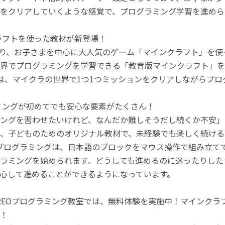
をクリアしていくような感覚で、プログラミング学習を進めら
ラフトを使った教材が新登場！
月より、お子さまを中心に大人気のゲーム「マインクラフト」を
界でプログラミングを学習できる「教育版マインクラフト」を
は、マイクラの世界で1つ1つミッションをクリアしながらプ
ミングが初めてでも安心な要素がたくさん！
ングを習わせたいけれど、なんだか難しそうだし続くか不安」
、子どものためのオリジナル教材で、未経験でも楽しく続ける
のプログラミングは、日本語のブロックをマウス操作で組み立
ラミングを始められます。どうしても進めるのに迷ったりした
心して進めることができるようになっています。
REOプログラミング教室では、無料体験を実施中！マインク
！