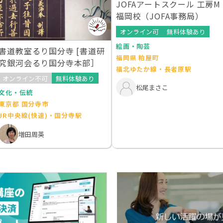
JOFAアートスクール 工房M
福岡校（JOFA事務局）
オンライン可
無料体験あり
絵画・陶芸
書道教室るり国分寺 [書道研
福岡県 粕屋町
究銀河会るり国分寺本部］
福北ゆたか線・長者原駅
オンライン不可
無料体験あり
松尾まさこ
文化・伝統
東京都 国分寺市
JR中央線(快速)・国分寺駅
増田周英