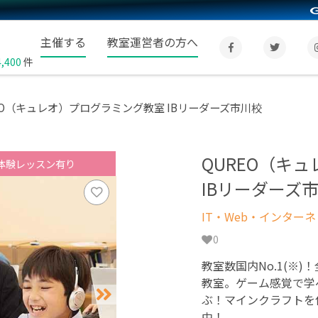
主催する
教室運営者の方へ
4,400
件
EO（キュレオ）プログラミング教室 IBリーダーズ市川校
QUREO（キ
体験レッスン有り
IBリーダーズ
IT・Web・インター
0
教室数国内No.1(※)
教室。ゲーム感覚で学
ぶ！マインクラフトを
中！