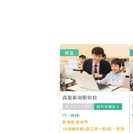
教室
森塾新潟駅前校
オンライン不可
無料体験あり
IT・Web
新潟県 新潟市
JR信越本線(直江津～新潟)・新潟