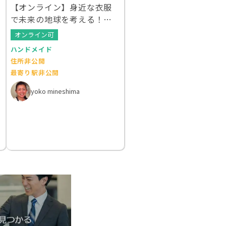
【オンライン】身近な衣服
で未来の地球を考える！ク
ルエシカルWS
オンライン可
ハンドメイド
住所非公開
最寄り駅非公開
yoko mineshima