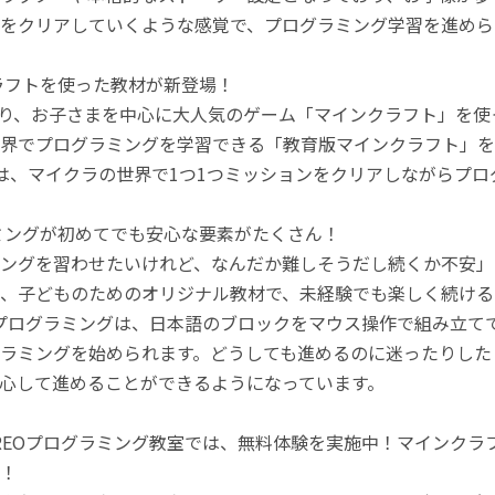
をクリアしていくような感覚で、プログラミング学習を進めら
ラフトを使った教材が新登場！
月より、お子さまを中心に大人気のゲーム「マインクラフト」を
界でプログラミングを学習できる「教育版マインクラフト」を
は、マイクラの世界で1つ1つミッションをクリアしながらプ
ミングが初めてでも安心な要素がたくさん！
ングを習わせたいけれど、なんだか難しそうだし続くか不安」
、子どものためのオリジナル教材で、未経験でも楽しく続ける
のプログラミングは、日本語のブロックをマウス操作で組み立
ラミングを始められます。どうしても進めるのに迷ったりした
心して進めることができるようになっています。
REOプログラミング教室では、無料体験を実施中！マインク
！