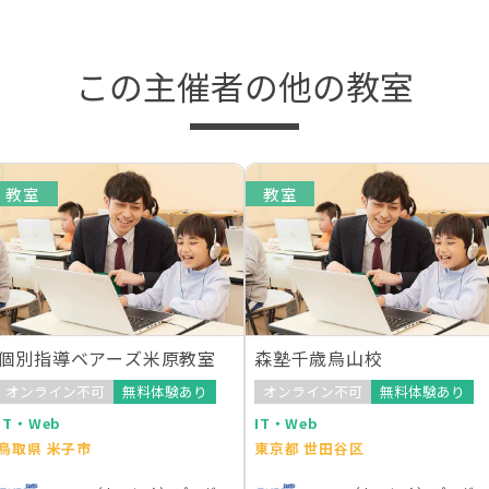
この主催者の他の教室
教室
教室
個別指導ベアーズ米原教室
森塾千歳烏山校
オンライン不可
無料体験あり
オンライン不可
無料体験あり
IT・Web
IT・Web
鳥取県 米子市
東京都 世田谷区