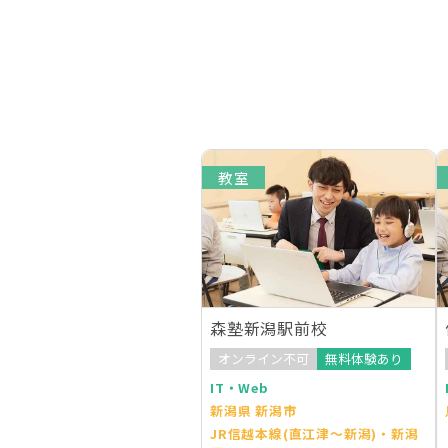
教室
森塾新潟駅前校
オンライン不可
無料体験あり
IT・Web
新潟県 新潟市
JR信越本線(直江津～新潟)・新潟