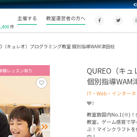
主催する
教室運営者の方へ
4,400
件
EO（キュレオ）プログラミング教室 個別指導WAM津田校
QUREO（キ
体験レッスン有り
個別指導WAM
IT・Web・インター
0
教室数国内No.1(※)
教室。ゲーム感覚で学
ぶ！マインクラフトを
中！