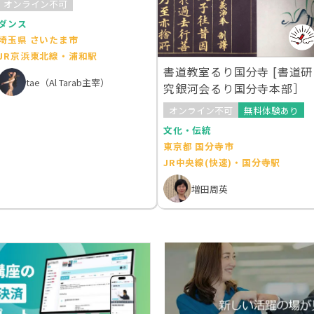
オンライン不可
ダンス
埼玉県 さいたま市
JR京浜東北線・浦和駅
書道教室るり国分寺 [書道研
tae（Al Tarab主宰）
究銀河会るり国分寺本部］
オンライン不可
無料体験あり
文化・伝統
東京都 国分寺市
JR中央線(快速)・国分寺駅
増田周英