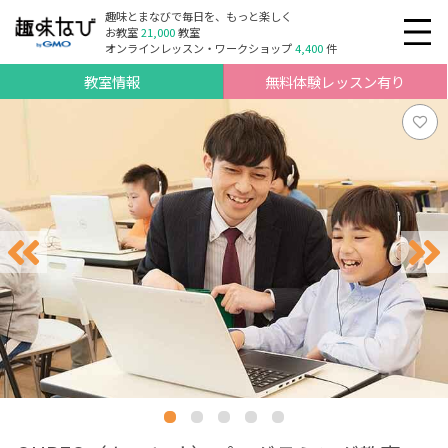
趣味とまなびで毎日を、もっと楽しく
お教室
21,000
教室
オンラインレッスン・ワークショップ
4,400
件
教室情報
無料体験レッスン有り