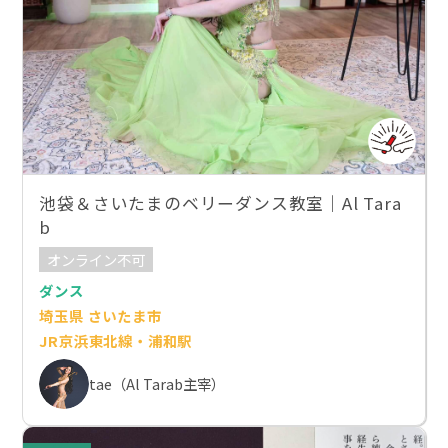
池袋＆さいたまのベリーダンス教室｜Al Tara
b
オンライン不可
ダンス
埼玉県 さいたま市
JR京浜東北線・浦和駅
tae（Al Tarab主宰）