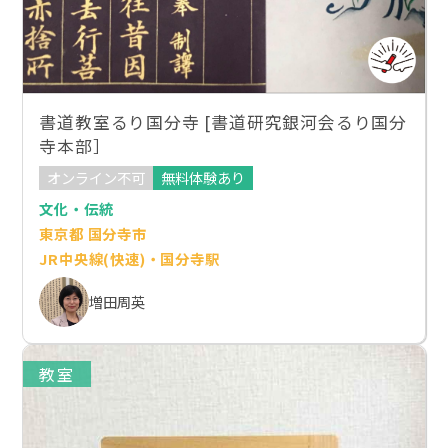
書道教室るり国分寺 [書道研究銀河会るり国分
寺本部］
オンライン不可
無料体験あり
文化・伝統
東京都 国分寺市
JR中央線(快速)・国分寺駅
増田周英
教室