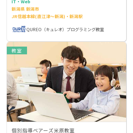
IT・Web
新潟県 新潟市
JR信越本線(直江津～新潟)・新潟駅
QUREO（キュレオ）プログラミング教室
教室
個別指導ベアーズ米原教室