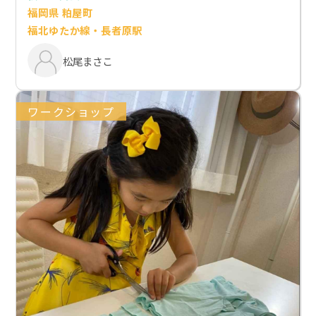
福岡県 粕屋町
福北ゆたか線・長者原駅
松尾まさこ
ワークショップ