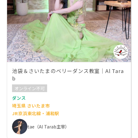
池袋＆さいたまのベリーダンス教室｜Al Tara
b
オンライン不可
ダンス
埼玉県 さいたま市
JR京浜東北線・浦和駅
tae（Al Tarab主宰）