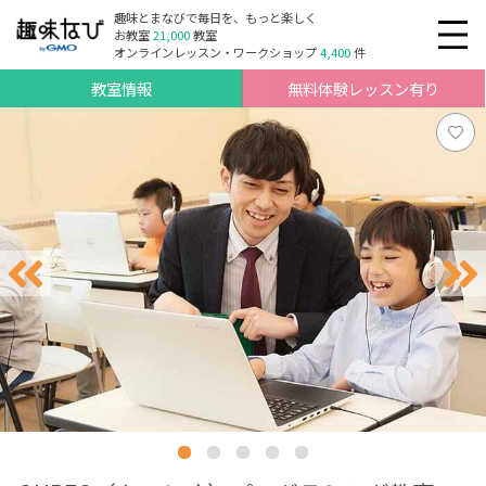
趣味とまなびで毎日を、もっと楽しく
お教室
21,000
教室
オンラインレッスン・ワークショップ
4,400
件
教室情報
無料体験レッスン有り