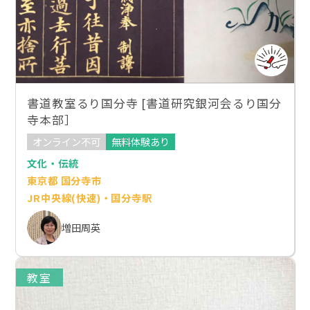
書道教室るり国分寺 [書道研究銀河会るり国分
寺本部］
オンライン不可
無料体験あり
文化・伝統
東京都 国分寺市
JR中央線(快速)・国分寺駅
増田周英
教室