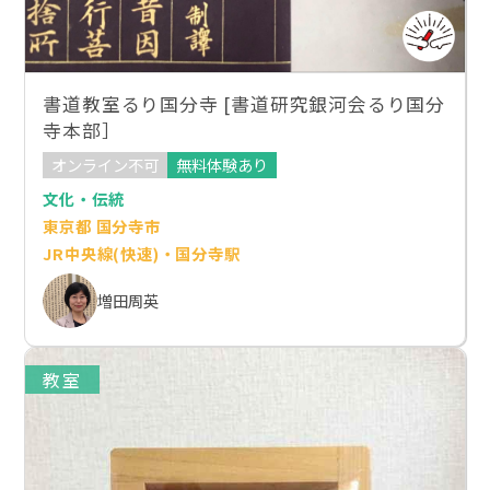
書道教室るり国分寺 [書道研究銀河会るり国分
寺本部］
オンライン不可
無料体験あり
文化・伝統
東京都 国分寺市
JR中央線(快速)・国分寺駅
増田周英
教室