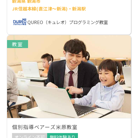
新潟県 新潟市
JR信越本線(直江津～新潟)・新潟駅
QUREO（キュレオ）プログラミング教室
教室
個別指導ベアーズ米原教室
オンライン不可
無料体験あり