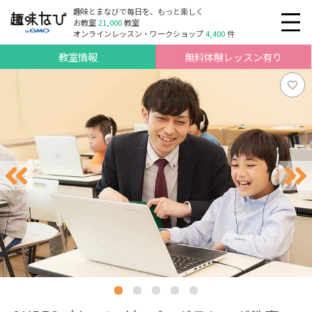
趣味とまなびで毎日を、もっと楽しく
お教室
21,000
教室
オンラインレッスン・ワークショップ
4,400
件
教室情報
無料体験レッスン有り