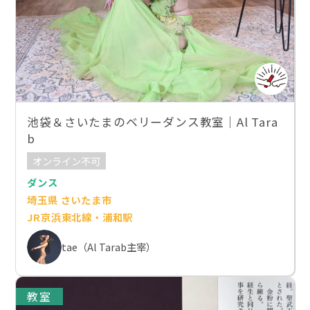
池袋＆さいたまのベリーダンス教室｜Al Tara
b
オンライン不可
ダンス
埼玉県 さいたま市
JR京浜東北線・浦和駅
tae（Al Tarab主宰）
教室