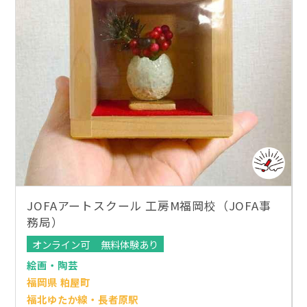
JOFAアートスクール 工房M福岡校（JOFA事
務局）
オンライン可
無料体験あり
絵画・陶芸
福岡県 粕屋町
福北ゆたか線・長者原駅